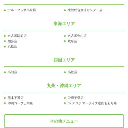
アル・プラザ小松店
北陸総合修理センター店
東海エリア
名古屋駅前店
名古屋金山店
知多店
岐阜店
浜松店
四国エリア
高知店
高松店
九州・沖縄エリア
熊本下通店
沖縄美里店
沖縄コープ山内店
by デジホ マークイズ福岡ももち店
その他メニュー