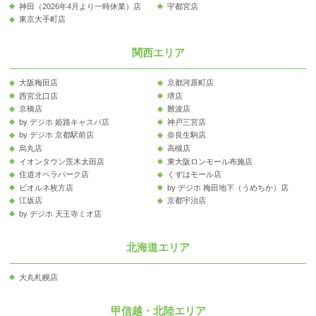
神田（2026年4月より一時休業）店
宇都宮店
東京大手町店
関西エリア
大阪梅田店
京都河原町店
西宮北口店
堺店
京橋店
難波店
by デジホ 姫路キャスパ店
神戸三宮店
by デジホ 京都駅前店
奈良生駒店
烏丸店
高槻店
イオンタウン茨木太田店
東大阪ロンモール布施店
住道オペラパーク店
くずはモール店
ビオルネ枚方店
by デジホ 梅田地下（うめちか）店
江坂店
京都宇治店
by デジホ 天王寺ミオ店
北海道エリア
大丸札幌店
甲信越・北陸エリア