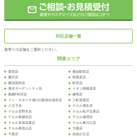
対応店舗一覧
最寄りの店舗をご選択ください。
関東エリア
新宿店
横浜駅前店
藤沢店
秋葉原店
横浜関内店
町田店
厚木ガーデンシティ店
イオン相模原店
船橋FACE店
練馬店
ドン・キホーテ溝の口駅前出張所店
三軒茶屋店
八王子店
テルル蒲生店
テルル宮野木店
テルル松戸五香店
テルル新越谷店
テルル成増店
テルル草加花栗店
テルル東川口店
テルル南流山店
大森店
千葉店
自由が丘店