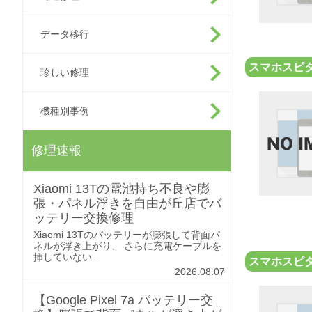
データ移行
スマホスピ
珍しい修理
機種別事例
修理速報
Xiaomi 13Tの電池持ち不良や膨
張・パネル浮きを自由が丘店でバ
ッテリー交換修理
Xiaomi 13Tのバッテリーが膨張して背面パ
ネルが浮き上がり、 さらに充電ケーブルを
挿していない...
スマホスピ
2026.08.07
【Google Pixel 7a バッテリー交