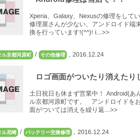
Xperia、Galaxy、Nexusの修理
修理屋さんが少ない、アンドロイド端
換を行っています!(^^)! i...>>
/
,
2016.12.24
タル京都河原町
その他修理
ロゴ画面がついたり消えたり
土日祝日も休まず営業中！ Android
ル京都河原町です。 アンドロイドをお
面がついては消えを繰り返...>>
/
,
2016.12.24
タル尼崎
バッテリー交換修理