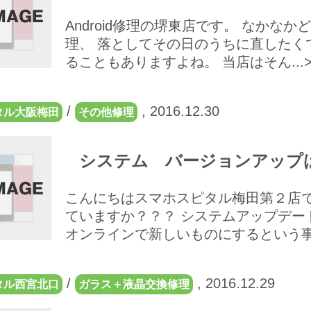
Android修理の堺東店です。 なかなか
理、 落としてその日のうちに直したく
ることもありますよね。 当店はそん...>
/
,
2016.12.30
タル大阪梅田
その他修理
システム バージョンアップ
こんにちはスマホスピタル梅田第２店で
ていますか？？？ システムアップデー
オンラインで新しいものにするという事です
/
,
2016.12.29
タル西宮北口
ガラス＋液晶交換修理