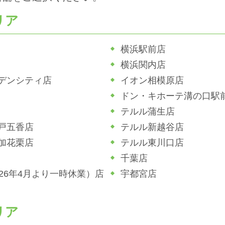
リア
横浜駅前店
横浜関内店
デンシティ店
イオン相模原店
ドン・キホーテ溝の口駅
テルル蒲生店
戸五香店
テルル新越谷店
加花栗店
テルル東川口店
千葉店
026年4月より一時休業）店
宇都宮店
リア