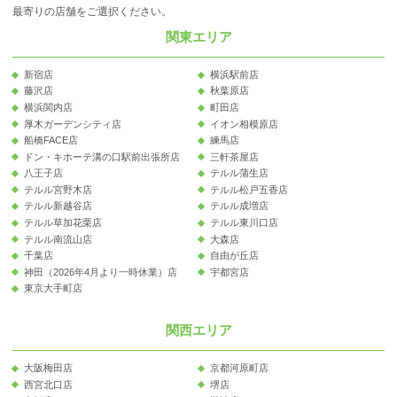
最寄りの店舗をご選択ください。
関東エリア
新宿店
横浜駅前店
藤沢店
秋葉原店
横浜関内店
町田店
厚木ガーデンシティ店
イオン相模原店
船橋FACE店
練馬店
ドン・キホーテ溝の口駅前出張所店
三軒茶屋店
八王子店
テルル蒲生店
テルル宮野木店
テルル松戸五香店
テルル新越谷店
テルル成増店
テルル草加花栗店
テルル東川口店
テルル南流山店
大森店
千葉店
自由が丘店
神田（2026年4月より一時休業）店
宇都宮店
東京大手町店
関西エリア
大阪梅田店
京都河原町店
西宮北口店
堺店