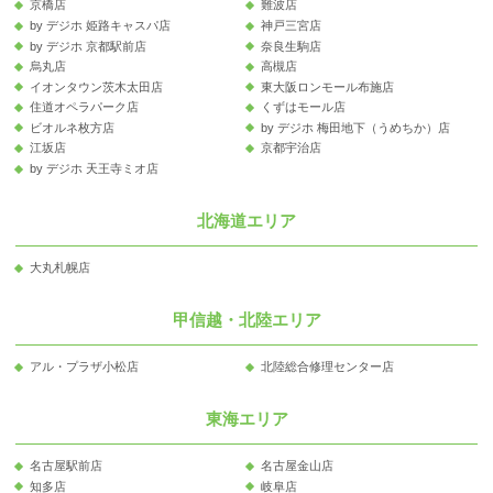
京橋店
難波店
by デジホ 姫路キャスパ店
神戸三宮店
by デジホ 京都駅前店
奈良生駒店
烏丸店
高槻店
イオンタウン茨木太田店
東大阪ロンモール布施店
住道オペラパーク店
くずはモール店
ビオルネ枚方店
by デジホ 梅田地下（うめちか）店
江坂店
京都宇治店
by デジホ 天王寺ミオ店
北海道エリア
大丸札幌店
甲信越・北陸エリア
アル・プラザ小松店
北陸総合修理センター店
東海エリア
名古屋駅前店
名古屋金山店
知多店
岐阜店