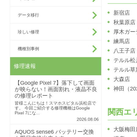
新宿店
データ移行
秋葉原店
厚木ガー
珍しい修理
練馬店
機種別事例
八王子店
テルル松
修理速報
テルル草
大森店
【Google Pixel 7】落下して画面
神田（2
が映らない！画面割れ・液晶不良
の修理レポート
皆様こんにちは！スマホスピタル浜松店で
す。 今回ご紹介する修理機種はGoogle
関西エ
Pixel 7にな...
2026.08.06
大阪梅田
AQUOS sense6 バッテリー交換