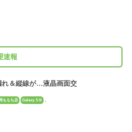
修理速報
晶漏れ＆縦線が…液晶画面交
,
福岡ももち店
Galaxy SⅢ