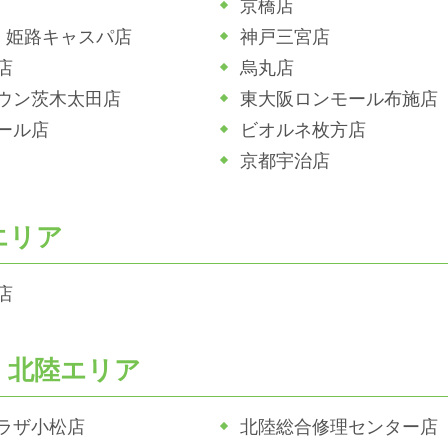
京橋店
ホ 姫路キャスパ店
神戸三宮店
店
烏丸店
ウン茨木太田店
東大阪ロンモール布施店
ール店
ビオルネ枚方店
京都宇治店
エリア
店
・北陸エリア
ラザ小松店
北陸総合修理センター店