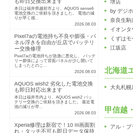
も即日交換出来ます
堺店
本日は福井県越前市より、AQUOS sense6
by デジ
電池交換のご依頼を頂きました。 電池の減
りが早く感...
奈良生駒
2026.08.03
イオンタ
Pixel7aの電池持ち不良や膨張・パ
くずはモ
ネル浮きを自由が丘店でバッテリ
江坂店
ー交換修理
Pixel7aの電池持ちが急激に悪化し、 バッテ
リー膨張によって背面パネルが少し開いて
しまったとのこ...
北海道
2026.08.03
AQUOS wish2 劣化した電池交換
大丸札幌
も即日対応出来ます
本日は福井市内より、AQUOS wish2 バッ
テリー交換のご依頼を頂きました。 最近電
池の減りが早...
甲信越
2026.08.03
Xperia修理は新宿で！10 III画面割
アル・プ
れ・タッチ不可も即日データ保持