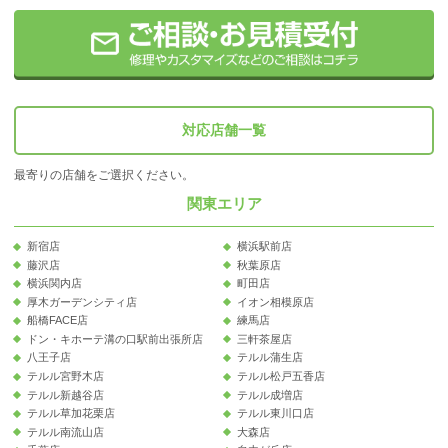
対応店舗一覧
最寄りの店舗をご選択ください。
関東エリア
新宿店
横浜駅前店
藤沢店
秋葉原店
横浜関内店
町田店
厚木ガーデンシティ店
イオン相模原店
船橋FACE店
練馬店
ドン・キホーテ溝の口駅前出張所店
三軒茶屋店
八王子店
テルル蒲生店
テルル宮野木店
テルル松戸五香店
テルル新越谷店
テルル成増店
テルル草加花栗店
テルル東川口店
テルル南流山店
大森店