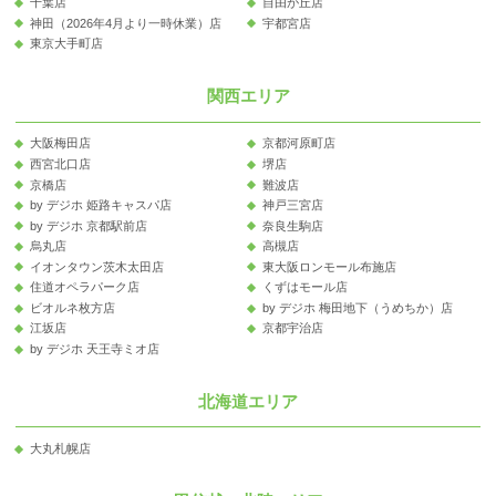
千葉店
自由が丘店
神田（2026年4月より一時休業）店
宇都宮店
東京大手町店
関西エリア
大阪梅田店
京都河原町店
西宮北口店
堺店
京橋店
難波店
by デジホ 姫路キャスパ店
神戸三宮店
by デジホ 京都駅前店
奈良生駒店
烏丸店
高槻店
イオンタウン茨木太田店
東大阪ロンモール布施店
住道オペラパーク店
くずはモール店
ビオルネ枚方店
by デジホ 梅田地下（うめちか）店
江坂店
京都宇治店
by デジホ 天王寺ミオ店
北海道エリア
大丸札幌店