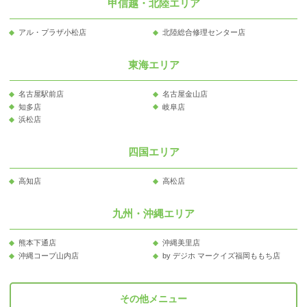
甲信越・北陸エリア
アル・プラザ小松店
北陸総合修理センター店
東海エリア
名古屋駅前店
名古屋金山店
知多店
岐阜店
浜松店
四国エリア
高知店
高松店
九州・沖縄エリア
熊本下通店
沖縄美里店
沖縄コープ山内店
by デジホ マークイズ福岡ももち店
その他メニュー