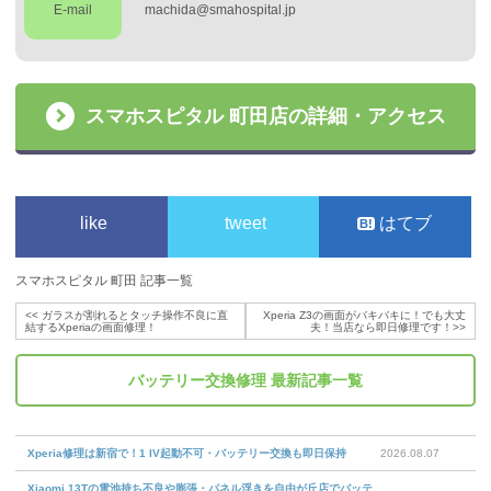
E-mail
machida@smahospital.jp
スマホスピタル 町田店の詳細・アクセス
like
tweet
はてブ
スマホスピタル 町田 記事一覧
<<
ガラスが割れるとタッチ操作不良に直
Xperia Z3の画面がバキバキに！でも大丈
結するXperiaの画面修理！
夫！当店なら即日修理です！
>>
バッテリー交換修理
最新記事一覧
Xperia修理は新宿で！1 IV起動不可・バッテリー交換も即日保持
2026.08.07
Xiaomi 13Tの電池持ち不良や膨張・パネル浮きを自由が丘店でバッテ