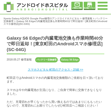
Xperia Galaxy AQUOS Google Pixel修理のアンドロイドホスピタル
>
修理速報
>
バッテリー
交換修理
>
Galaxy S6 Edgeの内臓電池交換も作業時間40分で即日返却！[東京町田のAndroid
スマホ修理店](SC-04G)
Galaxy S6 Edgeの内臓電池交換も作業時間40分
で即日返却！[東京町田のAndroidスマホ修理店]
(SC-04G)
2018.05.27 修理速報
,
バッテリー交換修理
Galaxy S6 Edge
スマホスピタル 町田のアクセス・詳細 >>
町田店ではAndroidスマホの内臓電池交換種類のご依頼を日々頂いており
ます。
スマホは今や内臓電池が主流になり、ご自身で簡単に交換できなくなり
ました。
ただ、充電切れが早くなったから買い換えるのではあまりにももったい
ないので、充電切れにお困りでしたらぜひ町田店へご相談ください！