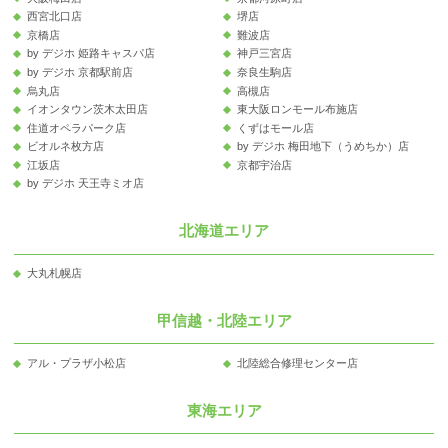
西宮北口店
堺店
京橋店
難波店
by デジホ 姫路キャスパ店
神戸三宮店
by デジホ 京都駅前店
奈良生駒店
烏丸店
高槻店
イオンタウン茨木太田店
東大阪ロンモール布施店
住道オペラパーク店
くずはモール店
ビオルネ枚方店
by デジホ 梅田地下（うめちか）店
江坂店
京都宇治店
by デジホ 天王寺ミオ店
北海道エリア
大丸札幌店
甲信越・北陸エリア
アル・プラザ小松店
北陸総合修理センター店
東海エリア