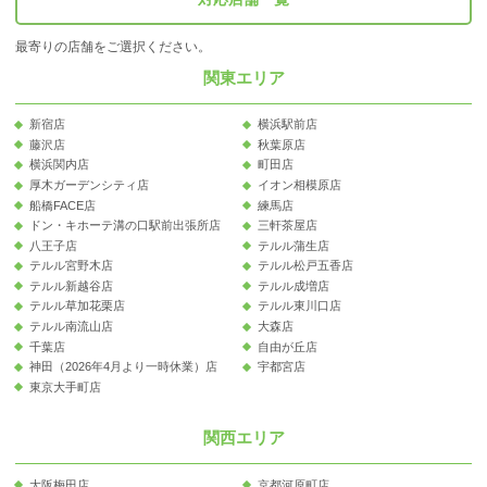
最寄りの店舗をご選択ください。
関東エリア
新宿店
横浜駅前店
藤沢店
秋葉原店
横浜関内店
町田店
厚木ガーデンシティ店
イオン相模原店
船橋FACE店
練馬店
ドン・キホーテ溝の口駅前出張所店
三軒茶屋店
八王子店
テルル蒲生店
テルル宮野木店
テルル松戸五香店
テルル新越谷店
テルル成増店
テルル草加花栗店
テルル東川口店
テルル南流山店
大森店
千葉店
自由が丘店
神田（2026年4月より一時休業）店
宇都宮店
東京大手町店
関西エリア
大阪梅田店
京都河原町店