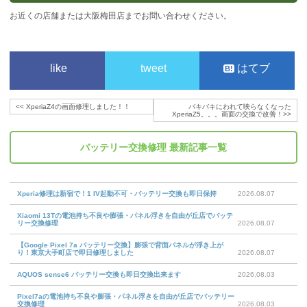
お近くの店舗または大阪梅田店までお問い合わせください。
like
tweet
はてブ
<<
XperiaZ4の画面修理しました！！
バキバキにわれて映らなくなった
XperiaZ5。。。画面の交換で改善！
>>
バッテリー交換修理
最新記事一覧
Xperia修理は新宿で！1 IV起動不可・バッテリー交換も即日保持
2026.08.07
Xiaomi 13Tの電池持ち不良や膨張・パネル浮きを自由が丘店でバッテ
リー交換修理
2026.08.07
【Google Pixel 7a バッテリー交換】膨張で背面パネルが浮き上が
り！東京大手町店で即日修理しました
2026.08.07
AQUOS sense6 バッテリー交換も即日交換出来ます
2026.08.03
Pixel7aの電池持ち不良や膨張・パネル浮きを自由が丘店でバッテリー
交換修理
2026.08.03