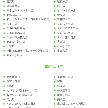
藤沢店
秋葉原店
横浜関内店
町田店
厚木ガーデンシティ店
イオン相模原店
船橋FACE店
練馬店
ドン・キホーテ溝の口駅前出張所店
三軒茶屋店
八王子店
テルル蒲生店
テルル宮野木店
テルル松戸五香店
テルル新越谷店
テルル成増店
テルル草加花栗店
テルル東川口店
テルル南流山店
大森店
千葉店
自由が丘店
神田（2026年4月より一時休業）店
宇都宮店
東京大手町店
関西エリア
大阪梅田店
京都河原町店
西宮北口店
堺店
京橋店
難波店
by デジホ 姫路キャスパ店
神戸三宮店
by デジホ 京都駅前店
奈良生駒店
烏丸店
高槻店
イオンタウン茨木太田店
東大阪ロンモール布施店