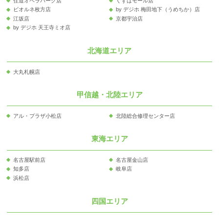
住道オペラパーク店
くずはモール店
ビオルネ枚方店
by デジホ 梅田地下（うめちか）店
江坂店
京都宇治店
by デジホ 天王寺ミオ店
北海道エリア
大丸札幌店
甲信越・北陸エリア
アル・プラザ小松店
北陸総合修理センター店
東海エリア
名古屋駅前店
名古屋金山店
知多店
岐阜店
浜松店
四国エリア