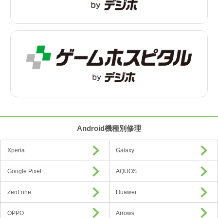
Android機種別修理
Xperia
Galaxy
Google Pixel
AQUOS
ZenFone
Huawei
OPPO
Arrows