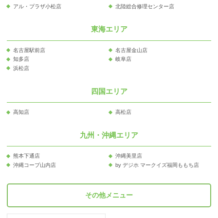
アル・プラザ小松店
北陸総合修理センター店
東海エリア
名古屋駅前店
名古屋金山店
知多店
岐阜店
浜松店
四国エリア
高知店
高松店
九州・沖縄エリア
熊本下通店
沖縄美里店
沖縄コープ山内店
by デジホ マークイズ福岡ももち店
その他メニュー