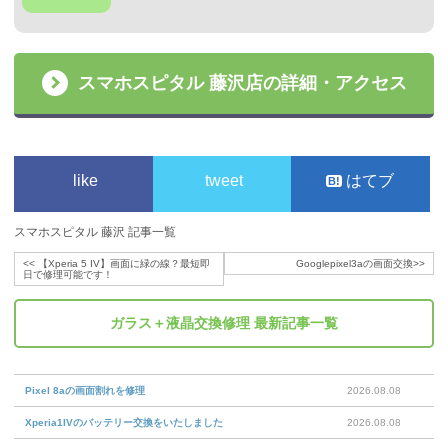
スマホスピタル 藤沢店の詳細・アクセス
like
tweet
はてブ
スマホスピタル 藤沢 記事一覧
<<
【Xperia 5 IV】画面に緑の線？最短即
Googlepixel3aの画面交換
>>
日で修理可能です！
ガラス＋液晶交換修理
最新記事一覧
Pixel 8aの画面割れを修理
2026.08.08
Xperia1IVのバッテリー交換をいたしました
2026.08.08