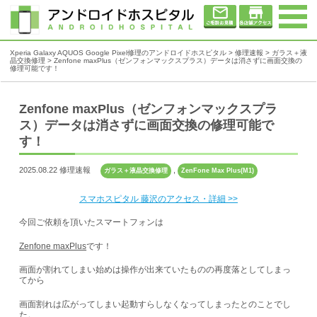
Xperia Galaxy AQUOS Google Pixel修理のアンドロイドホスピタル
>
修理速報
>
ガラス＋液
晶交換修理
>
Zenfone maxPlus（ゼンフォンマックスプラス）データは消さずに画面交換の
修理可能です！
Zenfone maxPlus（ゼンフォンマックスプラ
ス）データは消さずに画面交換の修理可能で
す！
2025.08.22 修理速報
,
ガラス＋液晶交換修理
ZenFone Max Plus(M1)
スマホスピタル 藤沢のアクセス・詳細 >>
今回ご依頼を頂いたスマートフォンは
Zenfone maxPlus
です！
画面が割れてしまい始めは操作が出来ていたものの再度落としてしまっ
てから
画面割れは広がってしまい起動すらしなくなってしまったとのことでし
た。