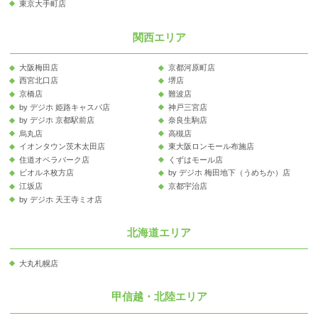
東京大手町店
関西エリア
大阪梅田店
京都河原町店
西宮北口店
堺店
京橋店
難波店
by デジホ 姫路キャスパ店
神戸三宮店
by デジホ 京都駅前店
奈良生駒店
烏丸店
高槻店
イオンタウン茨木太田店
東大阪ロンモール布施店
住道オペラパーク店
くずはモール店
ビオルネ枚方店
by デジホ 梅田地下（うめちか）店
江坂店
京都宇治店
by デジホ 天王寺ミオ店
北海道エリア
大丸札幌店
甲信越・北陸エリア