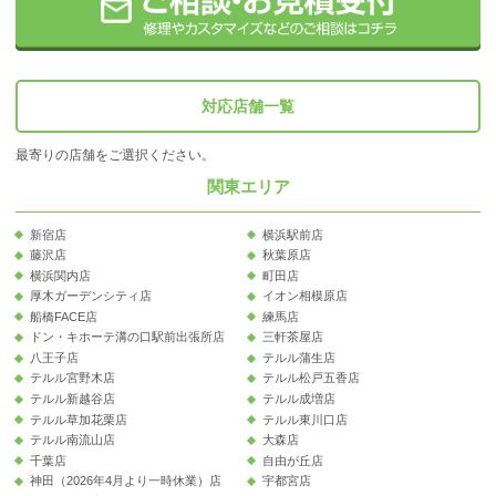
対応店舗一覧
最寄りの店舗をご選択ください。
関東エリア
新宿店
横浜駅前店
藤沢店
秋葉原店
横浜関内店
町田店
厚木ガーデンシティ店
イオン相模原店
船橋FACE店
練馬店
ドン・キホーテ溝の口駅前出張所店
三軒茶屋店
八王子店
テルル蒲生店
テルル宮野木店
テルル松戸五香店
テルル新越谷店
テルル成増店
テルル草加花栗店
テルル東川口店
テルル南流山店
大森店
千葉店
自由が丘店
神田（2026年4月より一時休業）店
宇都宮店