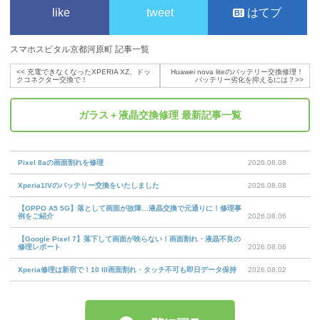
like
tweet
はてブ
スマホスピタル京都河原町 記事一覧
<<
充電できなくなったXPERIA XZ、ドッ
Huawei nova liteのバッテリー交換修理！
クコネクター交換で！
バッテリー劣化を抑えるには？
>>
ガラス＋液晶交換修理
最新記事一覧
Pixel 8aの画面割れを修理
2026.08.08
Xperia1IVのバッテリー交換をいたしました
2026.08.08
【OPPO A5 5G】落として画面が故障…液晶交換で元通りに！修理事
例をご紹介
2026.08.06
【Google Pixel 7】落下して画面が映らない！画面割れ・液晶不良の
修理レポート
2026.08.06
Xperia修理は新宿で！10 III画面割れ・タッチ不可も即日データ保持
2026.08.02