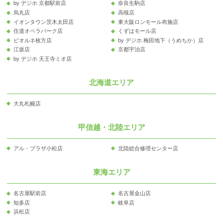
by デジホ 京都駅前店
奈良生駒店
烏丸店
高槻店
イオンタウン茨木太田店
東大阪ロンモール布施店
住道オペラパーク店
くずはモール店
ビオルネ枚方店
by デジホ 梅田地下（うめちか）店
江坂店
京都宇治店
by デジホ 天王寺ミオ店
北海道エリア
大丸札幌店
甲信越・北陸エリア
アル・プラザ小松店
北陸総合修理センター店
東海エリア
名古屋駅前店
名古屋金山店
知多店
岐阜店
浜松店