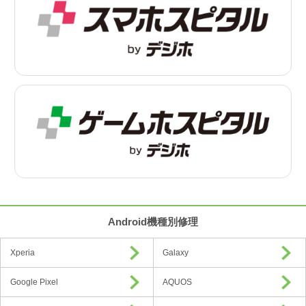
Android機種別修理
Xperia
Galaxy
Google Pixel
AQUOS