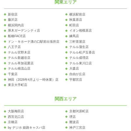
関東エリア
新宿店
横浜駅前店
藤沢店
秋葉原店
横浜関内店
町田店
厚木ガーデンシティ店
イオン相模原店
船橋FACE店
練馬店
ドン・キホーテ溝の口駅前出張所店
三軒茶屋店
八王子店
テルル蒲生店
テルル宮野木店
テルル松戸五香店
テルル新越谷店
テルル成増店
テルル草加花栗店
テルル東川口店
テルル南流山店
大森店
千葉店
自由が丘店
神田（2026年4月より一時休業）店
宇都宮店
東京大手町店
関西エリア
大阪梅田店
京都河原町店
西宮北口店
堺店
京橋店
難波店
by デジホ 姫路キャスパ店
神戸三宮店