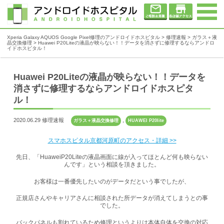
Xperia Galaxy AQUOS Google Pixel修理のアンドロイドホスピタル
>
修理速報
>
ガラス＋液
晶交換修理
>
Huawei P20Liteの液晶が映らない！！データを消さずに修理するならアンドロ
イドホスピタル！
Huawei P20Liteの液晶が映らない！！データを
消さずに修理するならアンドロイドホスピタ
ル！
2020.06.29 修理速報
,
ガラス＋液晶交換修理
HUAWEI P20lite
スマホスピタル京都河原町のアクセス・詳細 >>
先日、「HuaweiP20Liteの液晶画面に線が入ってほとんど何も映らない
んです」という相談を頂きました。
お客様は一番優先したいのがデータだという事でしたが、
正規店さんやキャリアさんに相談された所データが消えてしまうとの事
でした。
バックパネルも割れているため修理というよりは本体自体を交換の対応