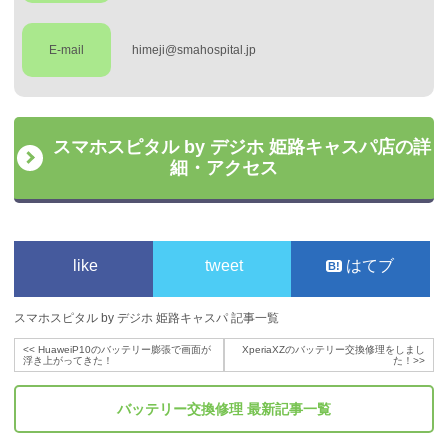
E-mail
himeji@smahospital.jp
スマホスピタル by デジホ 姫路キャスパ店の詳
細・アクセス
like
tweet
はてブ
スマホスピタル by デジホ 姫路キャスパ 記事一覧
<<
HuaweiP10のバッテリー膨張で画面が
XperiaXZのバッテリー交換修理をしまし
浮き上がってきた！
た！
>>
バッテリー交換修理
最新記事一覧