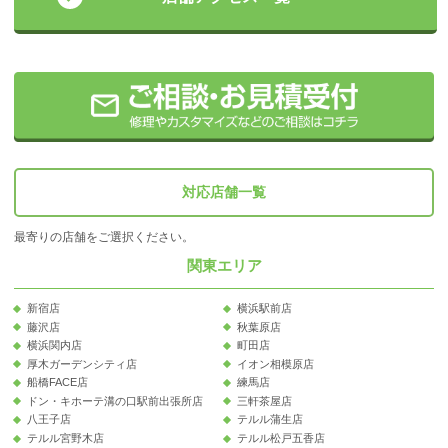
対応店舗一覧
最寄りの店舗をご選択ください。
関東エリア
新宿店
横浜駅前店
藤沢店
秋葉原店
横浜関内店
町田店
厚木ガーデンシティ店
イオン相模原店
船橋FACE店
練馬店
ドン・キホーテ溝の口駅前出張所店
三軒茶屋店
八王子店
テルル蒲生店
テルル宮野木店
テルル松戸五香店