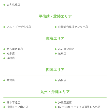
大丸札幌店
甲信越・北陸エリア
アル・プラザ小松店
北陸総合修理センター店
東海エリア
名古屋駅前店
名古屋金山店
知多店
岐阜店
浜松店
四国エリア
高知店
高松店
九州・沖縄エリア
熊本下通店
沖縄美里店
沖縄コープ山内店
by デジホ マークイズ福岡ももち店