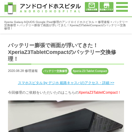
Xperia Galaxy AQUOS Google Pixel修理のアンドロイドホスピタル
>
修理速報
>
バッテリー
交換修理
>
バッテリー膨張で画面が浮いてきた！XperiaZ3TabletCompactのバッテリー交換
修理！
バッテリー膨張で画面が浮いてきた！
XperiaZ3TabletCompactのバッテリー交換修
理！
2020.08.28 修理速報
,
バッテリー交換修理
Xperia Z3 Tablet Compact
スマホスピタル by デジホ 姫路キャスパのアクセス・詳細 >>
今回修理のご依頼をいただいたのはこちらの
XperiaZ3TabletCompact！