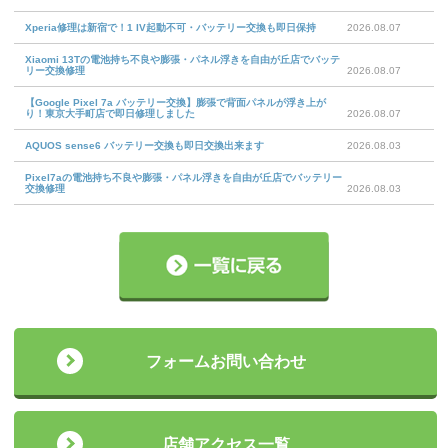
Xperia修理は新宿で！1 IV起動不可・バッテリー交換も即日保持
2026.08.07
Xiaomi 13Tの電池持ち不良や膨張・パネル浮きを自由が丘店でバッテ
リー交換修理
2026.08.07
【Google Pixel 7a バッテリー交換】膨張で背面パネルが浮き上が
り！東京大手町店で即日修理しました
2026.08.07
AQUOS sense6 バッテリー交換も即日交換出来ます
2026.08.03
Pixel7aの電池持ち不良や膨張・パネル浮きを自由が丘店でバッテリー
交換修理
2026.08.03
フォームお問い合わせ
店舗アクセス一覧