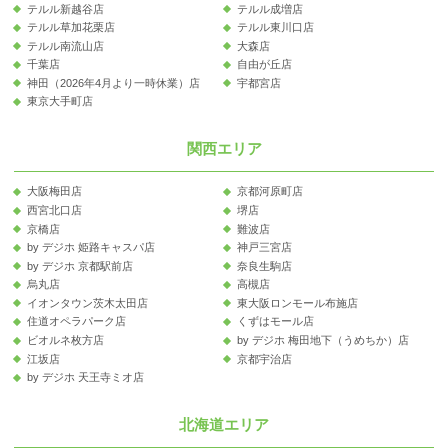
テルル新越谷店
テルル成増店
テルル草加花栗店
テルル東川口店
テルル南流山店
大森店
千葉店
自由が丘店
神田（2026年4月より一時休業）店
宇都宮店
東京大手町店
関西エリア
大阪梅田店
京都河原町店
西宮北口店
堺店
京橋店
難波店
by デジホ 姫路キャスパ店
神戸三宮店
by デジホ 京都駅前店
奈良生駒店
烏丸店
高槻店
イオンタウン茨木太田店
東大阪ロンモール布施店
住道オペラパーク店
くずはモール店
ビオルネ枚方店
by デジホ 梅田地下（うめちか）店
江坂店
京都宇治店
by デジホ 天王寺ミオ店
北海道エリア