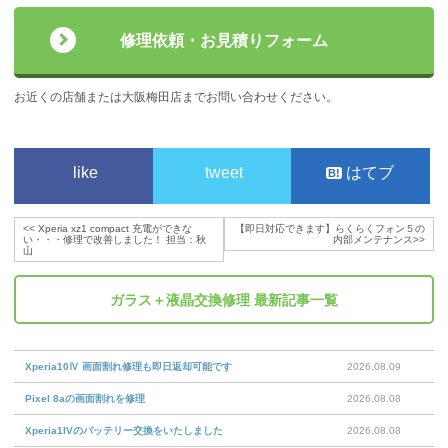
修理依頼・お見積りフォーム
お近くの店舗または大阪梅田店までお問い合わせください。
like
tweet
はてブ
<<
Xperia xz1 compact 充電ができな
【即日対応できます】らくらくフォン５の
い・・・修理で改善しました！ 担当：秋
内部メンテナンス
>>
山
ガラス＋液晶交換修理
最新記事一覧
Xperia10Ⅳ 画面割れ修理も即日返却可能です
2026.08.09
Pixel 8aの画面割れを修理
2026.08.08
Xperia1IVのバッテリー交換をいたしました
2026.08.08