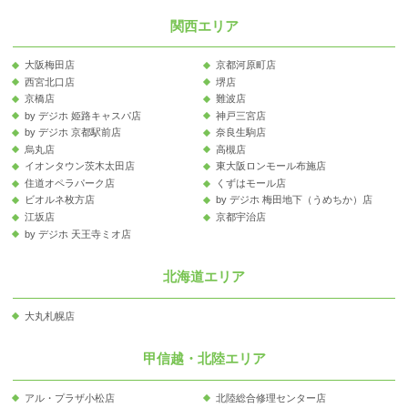
関西エリア
大阪梅田店
京都河原町店
西宮北口店
堺店
京橋店
難波店
by デジホ 姫路キャスパ店
神戸三宮店
by デジホ 京都駅前店
奈良生駒店
烏丸店
高槻店
イオンタウン茨木太田店
東大阪ロンモール布施店
住道オペラパーク店
くずはモール店
ビオルネ枚方店
by デジホ 梅田地下（うめちか）店
江坂店
京都宇治店
by デジホ 天王寺ミオ店
北海道エリア
大丸札幌店
甲信越・北陸エリア
アル・プラザ小松店
北陸総合修理センター店