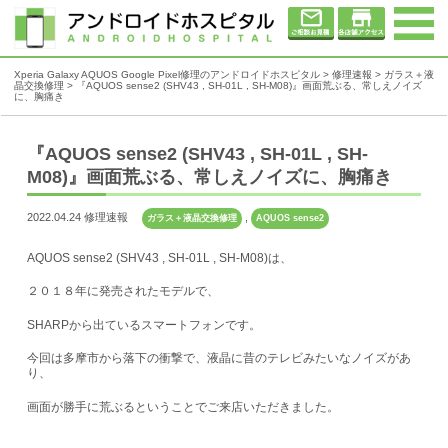
Xperia Galaxy AQUOS Google Pixel修理のアンドロイドホスピタル
>
修理速報
>
ガラス＋液
晶交換修理
>
『AQUOS sense2 (SHV43 , SH-01L , SH-M08)』画面荒ぶる、常しえノイズ
に、胸痛き
『AQUOS sense2 (SHV43 , SH-01L , SH-
M08)』画面荒ぶる、常しえノイズに、胸痛き
2022.04.24 修理速報
,
ガラス＋液晶交換修理
AQUOS sense2
AQUOS sense2 (SHV43 , SH-01L , SH-M08)は、
２０１８年に発売されたモデルで、
SHARPから出ているスマートフォンです。
今回は多摩市から落下の衝撃で、液晶に昔のテレビみたいなノイズがあ
り、
画面が勝手に荒ぶるということでご来店いただきました。