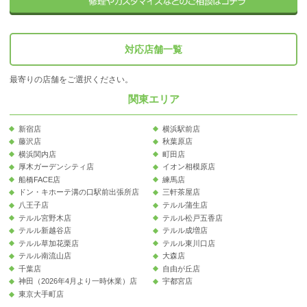
対応店舗一覧
最寄りの店舗をご選択ください。
関東エリア
新宿店
横浜駅前店
藤沢店
秋葉原店
横浜関内店
町田店
厚木ガーデンシティ店
イオン相模原店
船橋FACE店
練馬店
ドン・キホーテ溝の口駅前出張所店
三軒茶屋店
八王子店
テルル蒲生店
テルル宮野木店
テルル松戸五香店
テルル新越谷店
テルル成増店
テルル草加花栗店
テルル東川口店
テルル南流山店
大森店
千葉店
自由が丘店
神田（2026年4月より一時休業）店
宇都宮店
東京大手町店