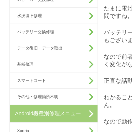
たまに電
問ですね
水没復旧修理
バッテリ
バッテリー交換修理
もござい
データ復旧・データ取出
なので前
く変化が
基板修理
正直な話
スマートコート
わかるこ
その他・修理箇所不明
ん。
Android機種別修理メニュー
なので動
Xperia