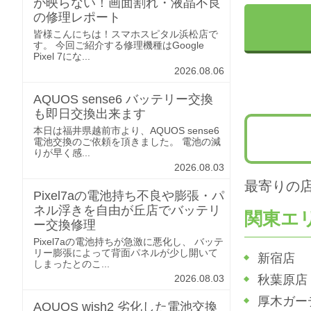
が映らない！画面割れ・液晶不良
の修理レポート
皆様こんにちは！スマホスピタル浜松店で
す。 今回ご紹介する修理機種はGoogle
Pixel 7にな...
2026.08.06
AQUOS sense6 バッテリー交換
も即日交換出来ます
本日は福井県越前市より、AQUOS sense6
電池交換のご依頼を頂きました。 電池の減
りが早く感...
2026.08.03
最寄りの
Pixel7aの電池持ち不良や膨張・パ
ネル浮きを自由が丘店でバッテリ
関東エ
ー交換修理
Pixel7aの電池持ちが急激に悪化し、 バッテ
リー膨張によって背面パネルが少し開いて
新宿店
しまったとのこ...
2026.08.03
秋葉原店
厚木ガー
AQUOS wish2 劣化した電池交換