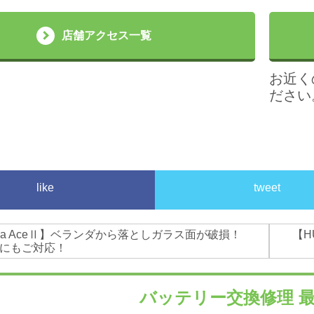
店舗アクセス一覧
お近く
ださい
like
tweet
ria AceⅡ】ベランダから落としガラス面が破損！
【H
Aceにもご対応！
バッテリー交換修理
最