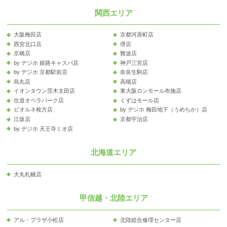
関西エリア
大阪梅田店
京都河原町店
西宮北口店
堺店
京橋店
難波店
by デジホ 姫路キャスパ店
神戸三宮店
by デジホ 京都駅前店
奈良生駒店
烏丸店
高槻店
イオンタウン茨木太田店
東大阪ロンモール布施店
住道オペラパーク店
くずはモール店
ビオルネ枚方店
by デジホ 梅田地下（うめちか）店
江坂店
京都宇治店
by デジホ 天王寺ミオ店
北海道エリア
大丸札幌店
甲信越・北陸エリア
アル・プラザ小松店
北陸総合修理センター店