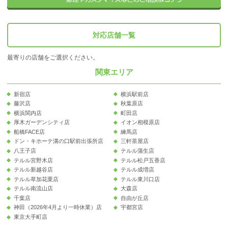
対応店舗一覧
最寄りの店舗をご選択ください。
関東エリア
新宿店
横浜駅前店
藤沢店
秋葉原店
横浜関内店
町田店
厚木ガーデンシティ店
イオン相模原店
船橋FACE店
練馬店
ドン・キホーテ溝の口駅前出張所店
三軒茶屋店
八王子店
テルル蒲生店
テルル宮野木店
テルル松戸五香店
テルル新越谷店
テルル成増店
テルル草加花栗店
テルル東川口店
テルル南流山店
大森店
千葉店
自由が丘店
神田（2026年4月より一時休業）店
宇都宮店
東京大手町店