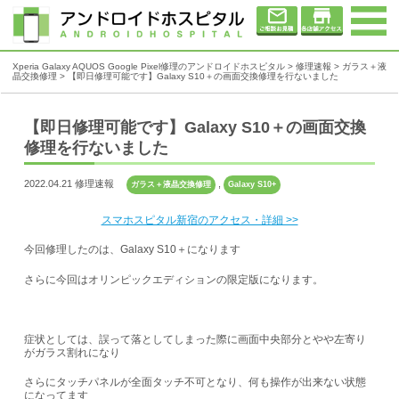
Xperia Galaxy AQUOS Google Pixel修理のアンドロイドホスピタル
>
修理速報
>
ガラス＋液
晶交換修理
>
【即日修理可能です】Galaxy S10＋の画面交換修理を行ないました
【即日修理可能です】Galaxy S10＋の画面交換
修理を行ないました
2022.04.21 修理速報
,
ガラス＋液晶交換修理
Galaxy S10+
スマホスピタル新宿のアクセス・詳細 >>
今回修理したのは、Galaxy S10＋になります
さらに今回はオリンピックエディションの限定版になります。
症状としては、誤って落としてしまった際に画面中央部分とやや左寄り
がガラス割れになり
さらにタッチパネルが全面タッチ不可となり、何も操作が出来ない状態
になってます