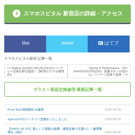
スマホスピタル 新宿店の詳細・アクセス
like
tweet
はてブ
スマホスピタル新宿 記事一覧
<<
Galaxy S10(SC-03L/SCV41)のバッテ
Xperia X Performance（SO-
リー交換を即日返却！【町田のスマホ修理
04H/SOV33/502SO）音量ボタンが効か
店】
ない？パーツ交換で改善！
>>
ガラス＋液晶交換修理
最新記事一覧
Pixel 8aの画面割れを修理
2026.08.08
Xperia1IVのバッテリー交換をいたしました
2026.08.08
【OPPO A5 5G】落として画面が故障…液晶交換で元通りに！修理事
例をご紹介
2026.08.06