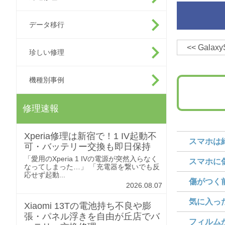
データ移行
<<
Gal
珍しい修理
機種別事例
修理速報
Xperia修理は新宿で！1 IV起動不
スマホは綺
可・バッテリー交換も即日保持
「愛用のXperia 1 IVの電源が突然入らなく
スマホに傷
なってしまった…」 「充電器を繋いでも反
応せず起動...
傷がつく前
2026.08.07
気に入った
Xiaomi 13Tの電池持ち不良や膨
張・パネル浮きを自由が丘店でバ
フィルムが