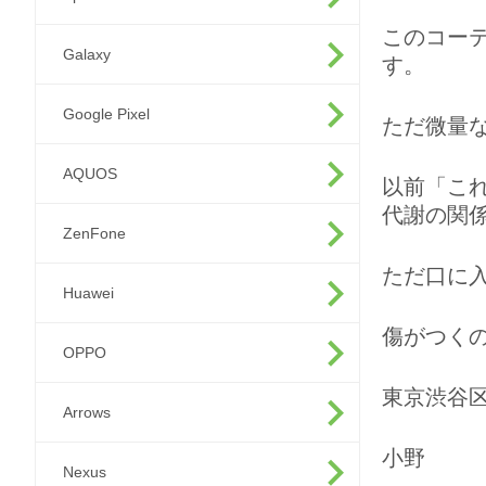
このコー
Galaxy
す。
Google Pixel
ただ微量
AQUOS
以前「こ
代謝の関
ZenFone
ただ口に
Huawei
傷がつく
OPPO
東京渋谷
Arrows
小野
Nexus