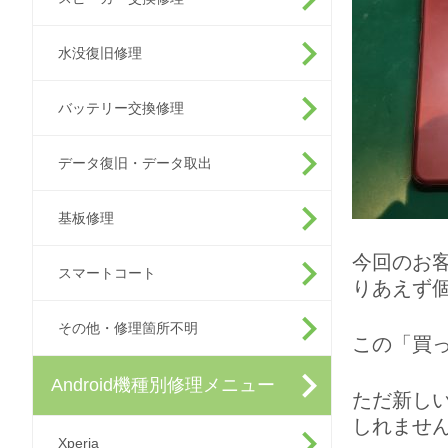
水没復旧修理
バッテリー交換修理
データ復旧・データ取出
基板修理
今回のお
スマートコート
りあえず
その他・修理箇所不明
この「買
Android機種別修理メニュー
ただ新し
しれませ
Xperia