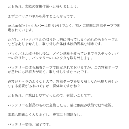
ともあれ、実際の交換作業へと移りましょう。
まずはバックパネルを外すところからです。
zenfone4
のバックカバーは周りだけでなく、割と広範囲に粘着テープで固
定されています。
ただし、バックパネルの取り外し時に切ってしまう恐れのあるケーブル
などはありませんし、取り外し自体は比較的容易な端末です。
バックパネル取り外し後は、メイン基板を覆っているプラスチックカバ
ーの取り外し、バッテリーのコネクタを取り外します。
バッテリー自体も粘着テープで固定されておりますが、この粘着テープ
が意外にも粘着力が弱く、取り外しやすかったです。
通常だとヘラのようなもので、粘着テープを切り離しながら取り外した
りする必要があるのですが、個体差ですかね？
ともあれ、作業はしやすかったので、有難いことです。
バッテリーを新品のものに交換したら、後は仮組み状態で動作確認。
電源も問題なく入りますし、充電にも問題なし。
バッテリー交換、完了です。