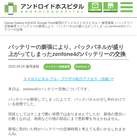
Xperia Galaxy AQUOS Google Pixel修理のアンドロイドホスピタル
>
修理速報
>
バッテリー
交換修理
>
バッテリーの膨張により、バックパネルが盛り上がってしまったzenfone4のバッ
テリーの交換
バッテリーの膨張により、バックパネルが盛り
上がってしまったzenfone4のバッテリーの交換
2022.04.26 修理速報
,
バッテリー交換修理
Zenfone 4
スマホスピタル アル・プラザ小松のアクセス・詳細 >>
本日は、
zenfone4
のバッテリー交換についてです。
バッテリーが膨張してしまったようで、バックパネルが少し外れかけて
いる状態でした。
現状としてはそこまで酷い状態ではありませんでしたが、膨張の度合い
が酷くなれば、画面などの他の部品にまで悪影響を与えかねません。
膨張に気付いた時がバッテリーの交換時期と考えても良いかもしれませ
んね。