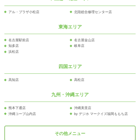
アル・プラザ小松店
北陸総合修理センター店
東海エリア
名古屋駅前店
名古屋金山店
知多店
岐阜店
浜松店
四国エリア
高知店
高松店
九州・沖縄エリア
熊本下通店
沖縄美里店
沖縄コープ山内店
by デジホ マークイズ福岡ももち店
その他メニュー