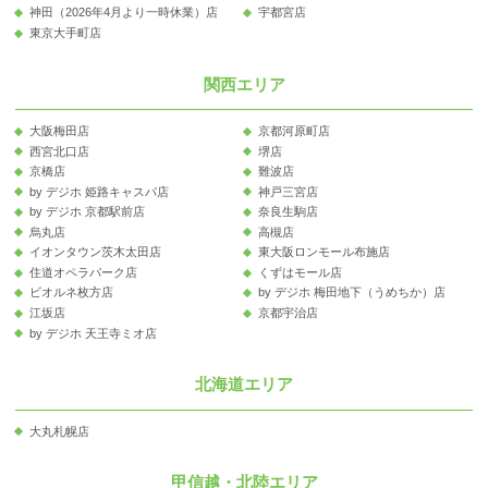
神田（2026年4月より一時休業）店
宇都宮店
東京大手町店
関西エリア
大阪梅田店
京都河原町店
西宮北口店
堺店
京橋店
難波店
by デジホ 姫路キャスパ店
神戸三宮店
by デジホ 京都駅前店
奈良生駒店
烏丸店
高槻店
イオンタウン茨木太田店
東大阪ロンモール布施店
住道オペラパーク店
くずはモール店
ビオルネ枚方店
by デジホ 梅田地下（うめちか）店
江坂店
京都宇治店
by デジホ 天王寺ミオ店
北海道エリア
大丸札幌店
甲信越・北陸エリア