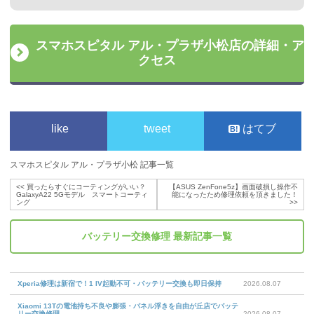
スマホスピタル アル・プラザ小松店の詳細・ア
クセス
like
tweet
はてブ
スマホスピタル アル・プラザ小松 記事一覧
<<
買ったらすぐにコーティングがいい？
【ASUS ZenFone5z】画面破損し操作不
GalaxyA22 5Gモデル スマートコーティ
能になったため修理依頼を頂きました！
ング
>>
バッテリー交換修理
最新記事一覧
Xperia修理は新宿で！1 IV起動不可・バッテリー交換も即日保持
2026.08.07
Xiaomi 13Tの電池持ち不良や膨張・パネル浮きを自由が丘店でバッテ
リー交換修理
2026.08.07