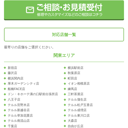
対応店舗一覧
最寄りの店舗をご選択ください。
関東エリア
新宿店
横浜駅前店
藤沢店
秋葉原店
横浜関内店
町田店
厚木ガーデンシティ店
イオン相模原店
船橋FACE店
練馬店
ドン・キホーテ溝の口駅前出張所店
三軒茶屋店
八王子店
テルル蒲生店
テルル宮野木店
テルル松戸五香店
テルル新越谷店
テルル成増店
テルル草加花栗店
テルル東川口店
テルル南流山店
大森店
千葉店
自由が丘店