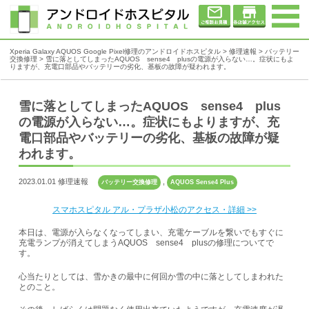
Xperia Galaxy AQUOS Google Pixel修理のアンドロイドホスピタル
>
修理速報
>
バッテリー
交換修理
>
雪に落としてしまったAQUOS sense4 plusの電源が入らない…。症状にもよ
りますが、充電口部品やバッテリーの劣化、基板の故障が疑われます。
雪に落としてしまったAQUOS sense4 plus
の電源が入らない…。症状にもよりますが、充
電口部品やバッテリーの劣化、基板の故障が疑
われます。
2023.01.01 修理速報
,
バッテリー交換修理
AQUOS Sense4 Plus
スマホスピタル アル・プラザ小松のアクセス・詳細 >>
本日は、電源が入らなくなってしまい、充電ケーブルを繋いでもすぐに
充電ランプが消えてしまう
AQUOS
sense4
plus
の修理についてで
す。
心当たりとしては、雪かきの最中に何回か雪の中に落としてしまわれた
とのこと。