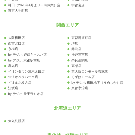
神田（2026年4月より一時休業）店
宇都宮店
東京大手町店
関西エリア
大阪梅田店
京都河原町店
西宮北口店
堺店
京橋店
難波店
by デジホ 姫路キャスパ店
神戸三宮店
by デジホ 京都駅前店
奈良生駒店
烏丸店
高槻店
イオンタウン茨木太田店
東大阪ロンモール布施店
住道オペラパーク店
くずはモール店
ビオルネ枚方店
by デジホ 梅田地下（うめちか）店
江坂店
京都宇治店
by デジホ 天王寺ミオ店
北海道エリア
大丸札幌店