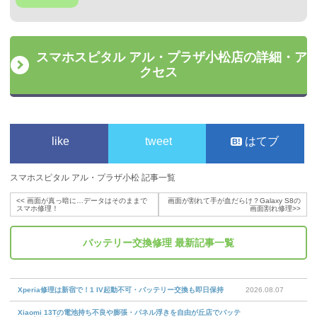
スマホスピタル アル・プラザ小松店の詳細・ア
クセス
like
tweet
はてブ
スマホスピタル アル・プラザ小松 記事一覧
<<
画面が真っ暗に…データはそのままで
画面が割れて手が血だらけ？Galaxy S8の
スマホ修理！
画面割れ修理
>>
バッテリー交換修理
最新記事一覧
Xperia修理は新宿で！1 IV起動不可・バッテリー交換も即日保持
2026.08.07
Xiaomi 13Tの電池持ち不良や膨張・パネル浮きを自由が丘店でバッテ