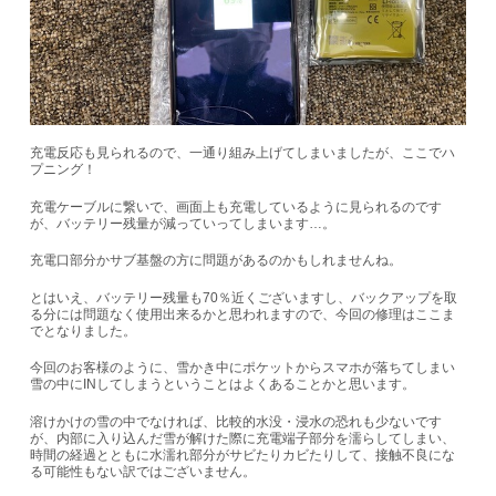
充電反応も見られるので、一通り組み上げてしまいましたが、ここでハ
プニング！
充電ケーブルに繋いで、画面上も充電しているように見られるのです
が、バッテリー残量が減っていってしまいます…。
充電口部分かサブ基盤の方に問題があるのかもしれませんね。
とはいえ、バッテリー残量も
70
％近くございますし、バックアップを取
る分には問題なく使用出来るかと思われますので、今回の修理はここま
でとなりました。
今回のお客様のように、雪かき中にポケットからスマホが落ちてしまい
雪の中に
IN
してしまうということはよくあることかと思います。
溶けかけの雪の中でなければ、比較的水没・浸水の恐れも少ないです
が、内部に入り込んだ雪が解けた際に充電端子部分を濡らしてしまい、
時間の経過とともに水濡れ部分がサビたりカビたりして、接触不良にな
る可能性もない訳ではございません。