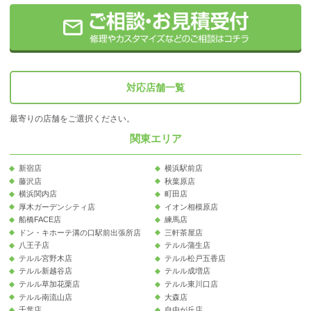
対応店舗一覧
最寄りの店舗をご選択ください。
関東エリア
新宿店
横浜駅前店
藤沢店
秋葉原店
横浜関内店
町田店
厚木ガーデンシティ店
イオン相模原店
船橋FACE店
練馬店
ドン・キホーテ溝の口駅前出張所店
三軒茶屋店
八王子店
テルル蒲生店
テルル宮野木店
テルル松戸五香店
テルル新越谷店
テルル成増店
テルル草加花栗店
テルル東川口店
テルル南流山店
大森店
千葉店
自由が丘店