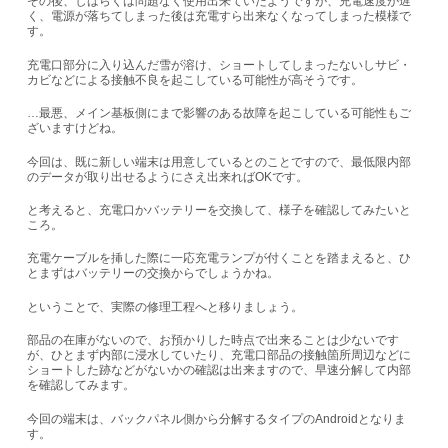
その後、しばらくは問題なく使用出来ていたようですが、充電速度が遅
く、電源が落ちてしまった後は充電すら出来なくなってしまった模様で
す。
充電口部分に入り込んだ雪が溶け、ショートしてしまったないしサビ・
カビなどによる接触不良を起こしている可能性が高そうです。
…最悪、メイン基板側にまで影響のある故障を起こしている可能性もご
ざいますけどね。
今回は、既に新しい端末は用意しているとのことですので、最低限内部
のデータが取り出せるようにさえ出来れば
OK
です。
と考えると、充電口かバッテリーを交換して、様子を確認してみたいと
ころ。
充電ケーブルを挿した際に一応充電ランプが付くことを踏まえると、ひ
とまずはバッテリーの交換からでしょうかね。
ということで
、実際の修理工程へと移りましょう。
部品の在庫がないので、お預かりした時点で出来ることは少ないです
が、ひとまず内部に浸水していたり、充電口部品の接触箇所周辺などに
ショートした跡などがないかの確認は出来ますので、早速分解して内部
を確認してみます。
今回の端末は、バックパネル側から分解するタイプの
Android
となりま
す。