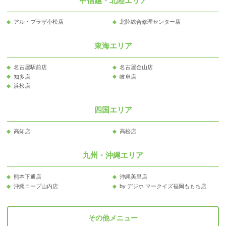
甲信越・北陸エリア
アル・プラザ小松店
北陸総合修理センター店
東海エリア
名古屋駅前店
名古屋金山店
知多店
岐阜店
浜松店
四国エリア
高知店
高松店
九州・沖縄エリア
熊本下通店
沖縄美里店
沖縄コープ山内店
by デジホ マークイズ福岡ももち店
その他メニュー