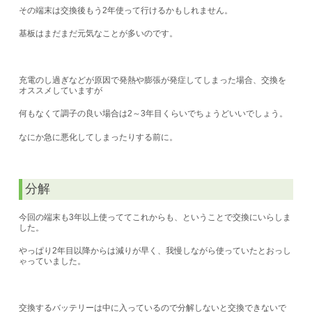
その端末は交換後もう2年使って行けるかもしれません。
基板はまだまだ元気なことが多いのです。
充電のし過ぎなどが原因で発熱や膨張が発症してしまった場合、交換を
オススメしていますが
何もなくて調子の良い場合は2～3年目くらいでちょうどいいでしょう。
なにか急に悪化してしまったりする前に。
分解
今回の端末も3年以上使っててこれからも、ということで交換にいらしま
した。
やっぱり2年目以降からは減りが早く、我慢しながら使っていたとおっし
ゃっていました。
交換するバッテリーは中に入っているので分解しないと交換できないで