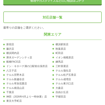
対応店舗一覧
最寄りの店舗をご選択ください。
関東エリア
新宿店
横浜駅前店
藤沢店
秋葉原店
横浜関内店
町田店
厚木ガーデンシティ店
イオン相模原店
船橋FACE店
練馬店
ドン・キホーテ溝の口駅前出張所店
三軒茶屋店
八王子店
テルル蒲生店
テルル宮野木店
テルル松戸五香店
テルル新越谷店
テルル成増店
テルル草加花栗店
テルル東川口店
テルル南流山店
大森店
千葉店
自由が丘店
神田（2026年4月より一時休業）店
宇都宮店
東京大手町店