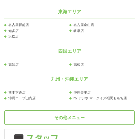
東海エリア
名古屋駅前店
名古屋金山店
知多店
岐阜店
浜松店
四国エリア
高知店
高松店
九州・沖縄エリア
熊本下通店
沖縄美里店
沖縄コープ山内店
by デジホ マークイズ福岡ももち店
その他メニュー