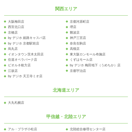
関西エリア
大阪梅田店
京都河原町店
西宮北口店
堺店
京橋店
難波店
by デジホ 姫路キャスパ店
神戸三宮店
by デジホ 京都駅前店
奈良生駒店
烏丸店
高槻店
イオンタウン茨木太田店
東大阪ロンモール布施店
住道オペラパーク店
くずはモール店
ビオルネ枚方店
by デジホ 梅田地下（うめちか）店
江坂店
京都宇治店
by デジホ 天王寺ミオ店
北海道エリア
大丸札幌店
甲信越・北陸エリア
アル・プラザ小松店
北陸総合修理センター店