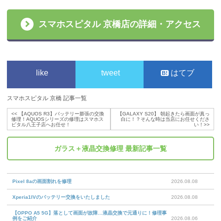
スマホスピタル 京橋店の詳細・アクセス
like
tweet
はてブ
スマホスピタル 京橋 記事一覧
<<
【AQUOS R3】バッテリー膨張の交換
【GALAXY S20】 朝起きたら画面が真っ
修理！AQUOSシリーズの修理はスマホス
白に！？そんな時は当店にお任せくださ
ピタル八王子店へお任せ！
い！
>>
ガラス＋液晶交換修理
最新記事一覧
Pixel 8aの画面割れを修理
2026.08.08
Xperia1IVのバッテリー交換をいたしました
2026.08.08
【OPPO A5 5G】落として画面が故障…液晶交換で元通りに！修理事
例をご紹介
2026.08.06