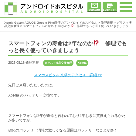
Xperia Galaxy AQUOS Google Pixel修理のアンドロイドホスピタル
>
修理速報
>
ガラス＋液
晶交換修理
>
スマートフォンの寿命は2年なのか
修理でもっと長く使っていきましょう
スマートフォンの寿命は2年なのか
修理でも
っと長く使っていきましょう
2023.08.18 修理速報
,
ガラス＋液晶交換修理
Xperia
スマホスピタル 京橋のアクセス・詳細 >>
先日ご来店いただいたのは。
Xperia の バッテリー交換です。
スマートフォンは2年が寿命と言われており2年おきに買換えられるかた
が多いですが、
劣化のバッテリー消耗の激しくなる原因はバッテリーなことが多く