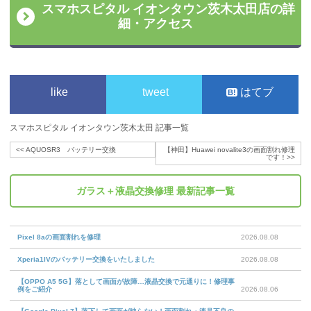
スマホスピタル イオンタウン茨木太田店の詳
細・アクセス
like
tweet
はてブ
スマホスピタル イオンタウン茨木太田 記事一覧
<<
AQUOSR3 バッテリー交換
【神田】Huawei novalite3の画面割れ修理
です！
>>
ガラス＋液晶交換修理
最新記事一覧
Pixel 8aの画面割れを修理
2026.08.08
Xperia1IVのバッテリー交換をいたしました
2026.08.08
【OPPO A5 5G】落として画面が故障…液晶交換で元通りに！修理事
例をご紹介
2026.08.06