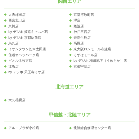
関西エリア
大阪梅田店
京都河原町店
西宮北口店
堺店
京橋店
難波店
by デジホ 姫路キャスパ店
神戸三宮店
by デジホ 京都駅前店
奈良生駒店
烏丸店
高槻店
イオンタウン茨木太田店
東大阪ロンモール布施店
住道オペラパーク店
くずはモール店
ビオルネ枚方店
by デジホ 梅田地下（うめちか）店
江坂店
京都宇治店
by デジホ 天王寺ミオ店
北海道エリア
大丸札幌店
甲信越・北陸エリア
アル・プラザ小松店
北陸総合修理センター店