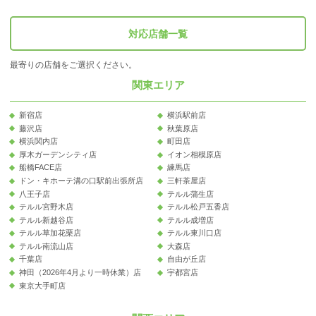
対応店舗一覧
最寄りの店舗をご選択ください。
関東エリア
新宿店
横浜駅前店
藤沢店
秋葉原店
横浜関内店
町田店
厚木ガーデンシティ店
イオン相模原店
船橋FACE店
練馬店
ドン・キホーテ溝の口駅前出張所店
三軒茶屋店
八王子店
テルル蒲生店
テルル宮野木店
テルル松戸五香店
テルル新越谷店
テルル成増店
テルル草加花栗店
テルル東川口店
テルル南流山店
大森店
千葉店
自由が丘店
神田（2026年4月より一時休業）店
宇都宮店
東京大手町店