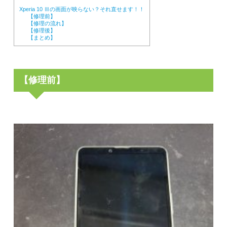
Xperia 10 Ⅲの画面が映らない？それ直せます！！
【修理前】
【修理の流れ】
【修理後】
【まとめ】
【修理前】