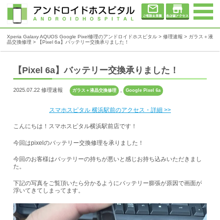
Xperia Galaxy AQUOS Google Pixel修理のアンドロイドホスピタル
>
修理速報
>
ガラス＋液
晶交換修理
>
【Pixel 6a】バッテリー交換承りました！
【Pixel 6a】バッテリー交換承りました！
2025.07.22 修理速報
,
ガラス＋液晶交換修理
Google Pixel 6a
スマホスピタル 横浜駅前のアクセス・詳細 >>
こんにちは！スマホスピタル横浜駅前店です！
今回はpixelのバッテリー交換修理を承りました！
今回のお客様はバッテリーの持ちが悪いと感じお持ち込みいただきまし
た。
下記の写真をご覧頂いたら分かるようにバッテリー膨張が原因で画面が
浮いてきてしまってます。