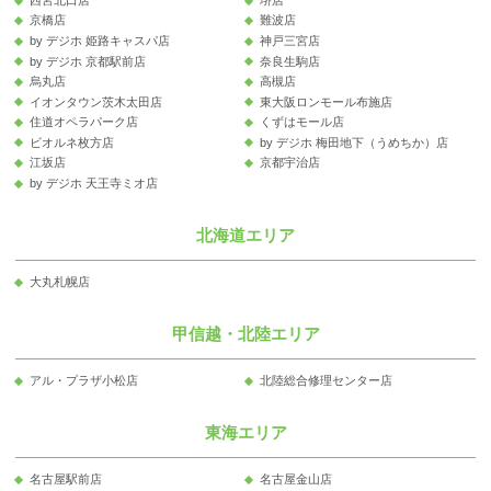
京橋店
難波店
by デジホ 姫路キャスパ店
神戸三宮店
by デジホ 京都駅前店
奈良生駒店
烏丸店
高槻店
イオンタウン茨木太田店
東大阪ロンモール布施店
住道オペラパーク店
くずはモール店
ビオルネ枚方店
by デジホ 梅田地下（うめちか）店
江坂店
京都宇治店
by デジホ 天王寺ミオ店
北海道エリア
大丸札幌店
甲信越・北陸エリア
アル・プラザ小松店
北陸総合修理センター店
東海エリア
名古屋駅前店
名古屋金山店