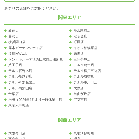
最寄りの店舗をご選択ください。
関東エリア
新宿店
横浜駅前店
藤沢店
秋葉原店
横浜関内店
町田店
厚木ガーデンシティ店
イオン相模原店
船橋FACE店
練馬店
ドン・キホーテ溝の口駅前出張所店
三軒茶屋店
八王子店
テルル蒲生店
テルル宮野木店
テルル松戸五香店
テルル新越谷店
テルル成増店
テルル草加花栗店
テルル東川口店
テルル南流山店
大森店
千葉店
自由が丘店
神田（2026年4月より一時休業）店
宇都宮店
東京大手町店
関西エリア
大阪梅田店
京都河原町店
西宮北口店
堺店