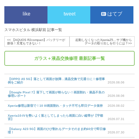
like
tweet
はてブ
スマホスピタル 横浜駅前 記事一覧
<<
【AQUOS R2compact】バッテリーが
起動しなくなったXperiaZ5…サブ機から
膨張！充電もできない！
データの取り出しを行うには？
>>
ガラス＋液晶交換修理
最新記事一覧
【OPPO A5 5G】落として画面が故障…液晶交換で元通りに！修理事
例をご紹介
2026.08.06
【Google Pixel 7】落下して画面が映らない！画面割れ・液晶不良の
修理レポート
2026.08.06
Xperia修理は新宿で！10 III画面割れ・タッチ不可も即日データ保持
2026.08.02
Xperia10-IVを勢いよく落としてしまったら画面に白い縦帯が【宇都
宮】
2026.07.31
【Galaxy A23 5G】画面のひび割れもデータそのまま約60分で即日修
理！
2026.07.30