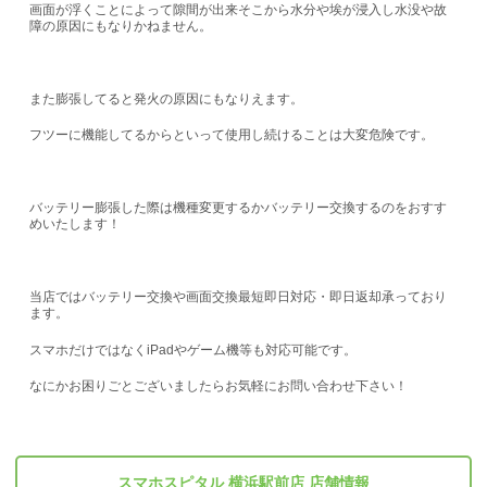
画面が浮くことによって隙間が出来そこから水分や埃が浸入し水没や故
障の原因にもなりかねません。
また膨張してると発火の原因にもなりえます。
フツーに機能してるからといって使用し続けることは大変危険です。
バッテリー膨張した際は機種変更するかバッテリー交換するのをおすす
めいたします！
当店ではバッテリー交換や画面交換最短即日対応・即日返却承っており
ます。
スマホだけではなくiPadやゲーム機等も対応可能です。
なにかお困りごとございましたらお気軽にお問い合わせ下さい！
スマホスピタル 横浜駅前店 店舗情報