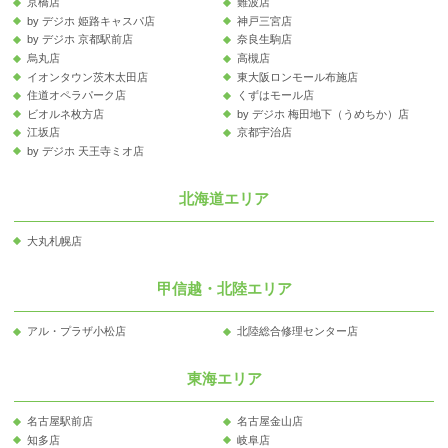
京橋店
難波店
by デジホ 姫路キャスパ店
神戸三宮店
by デジホ 京都駅前店
奈良生駒店
烏丸店
高槻店
イオンタウン茨木太田店
東大阪ロンモール布施店
住道オペラパーク店
くずはモール店
ビオルネ枚方店
by デジホ 梅田地下（うめちか）店
江坂店
京都宇治店
by デジホ 天王寺ミオ店
北海道エリア
大丸札幌店
甲信越・北陸エリア
アル・プラザ小松店
北陸総合修理センター店
東海エリア
名古屋駅前店
名古屋金山店
知多店
岐阜店