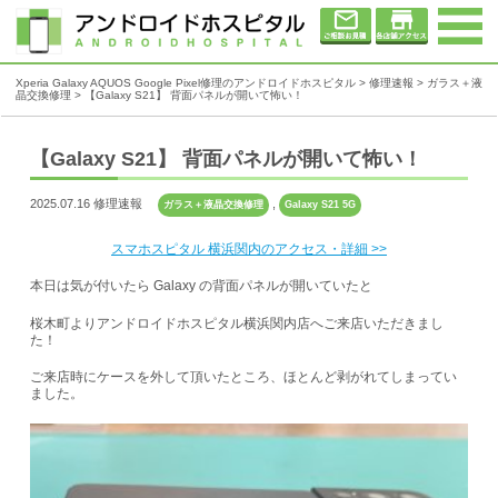
Xperia Galaxy AQUOS Google Pixel修理のアンドロイドホスピタル
>
修理速報
>
ガラス＋液
晶交換修理
>
【Galaxy S21】 背面パネルが開いて怖い！
【Galaxy S21】 背面パネルが開いて怖い！
2025.07.16 修理速報
,
ガラス＋液晶交換修理
Galaxy S21 5G
スマホスピタル 横浜関内のアクセス・詳細 >>
本日は気が付いたら Galaxy の背面パネルが開いていたと
桜木町よりアンドロイドホスピタル横浜関内店へご来店いただきまし
た！
ご来店時にケースを外して頂いたところ、ほとんど剥がれてしまってい
ました。