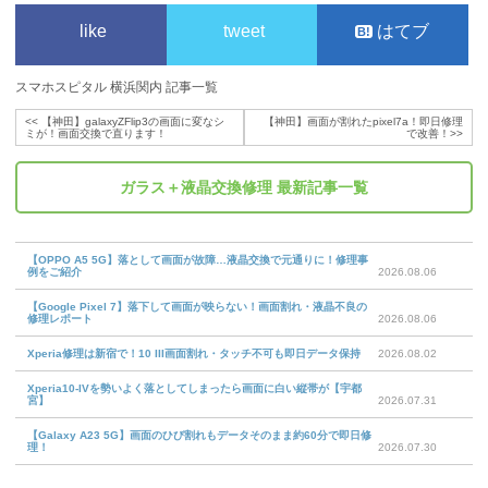
like
tweet
はてブ
スマホスピタル 横浜関内 記事一覧
<<
【神田】galaxyZFlip3の画面に変なシ
【神田】画面が割れたpixel7a！即日修理
ミが！画面交換で直ります！
で改善！
>>
ガラス＋液晶交換修理
最新記事一覧
【OPPO A5 5G】落として画面が故障…液晶交換で元通りに！修理事
例をご紹介
2026.08.06
【Google Pixel 7】落下して画面が映らない！画面割れ・液晶不良の
修理レポート
2026.08.06
Xperia修理は新宿で！10 III画面割れ・タッチ不可も即日データ保持
2026.08.02
Xperia10-IVを勢いよく落としてしまったら画面に白い縦帯が【宇都
宮】
2026.07.31
【Galaxy A23 5G】画面のひび割れもデータそのまま約60分で即日修
理！
2026.07.30