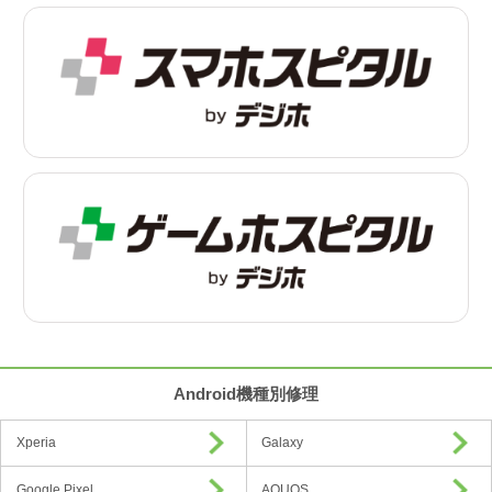
Android機種別修理
Xperia
Galaxy
Google Pixel
AQUOS