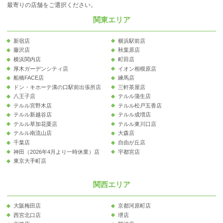
最寄りの店舗をご選択ください。
関東エリア
新宿店
横浜駅前店
藤沢店
秋葉原店
横浜関内店
町田店
厚木ガーデンシティ店
イオン相模原店
船橋FACE店
練馬店
ドン・キホーテ溝の口駅前出張所店
三軒茶屋店
八王子店
テルル蒲生店
テルル宮野木店
テルル松戸五香店
テルル新越谷店
テルル成増店
テルル草加花栗店
テルル東川口店
テルル南流山店
大森店
千葉店
自由が丘店
神田（2026年4月より一時休業）店
宇都宮店
東京大手町店
関西エリア
大阪梅田店
京都河原町店
西宮北口店
堺店