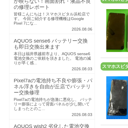
が映らない！画面割れ・液晶不良
の修理レポート
皆様こんにちは！スマホスピタル浜松店で
す。 今回ご紹介する修理機種はGoogle
Pixel 7にな...
2026.08.06
AQUOS sense6 バッテリー交換
も即日交換出来ます
本日は福井県越前市より、AQUOS sense6
電池交換のご依頼を頂きました。 電池の減
りが早く感...
スマホスピ
2026.08.03
Pixel7aの電池持ち不良や膨張・パ
ネル浮きを自由が丘店でバッテリ
ー交換修理
Pixel7aの電池持ちが急激に悪化し、 バッテ
リー膨張によって背面パネルが少し開いて
しまったとのこ...
2026.08.03
AQUOS wish2 劣化した電池交換