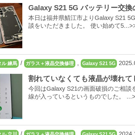
Galaxy S21 5G バッテリ
本日は福井県鯖江市よりGalaxy S2
談をいただきました。 使い始めて5...>
/
,
2025.
ル 練馬
ガラス＋液晶交換修理
Galaxy S21 5G
割れていなくても液晶が壊れて
今回はGalaxy S21の画面破損のご
線が入っているというものでした。 ...>
/
,
2024.
ル 立川
ガラス＋液晶交換修理
Galaxy S21 5G