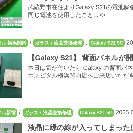
武蔵野市在住よりGalaxy S21の電
同じ電池を使用したこと...>>
/
,
20
ル 横浜関内
ガラス＋液晶交換修理
Galaxy S21 5G
【Galaxy S21】 背面パネル
本日は気が付いたら Galaxy の背面
ホスピタル横浜関内店へご来店いただき..
/
,
2025.0
タル新宿
ガラス＋液晶交換修理
Galaxy S21 5G
液晶に緑の線が入ってしまった