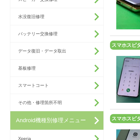
水没復旧修理
バッテリー交換修理
スマホスピタ
データ復旧・データ取出
基板修理
スマートコート
その他・修理箇所不明
スマホスピ
Android機種別修理メニュー
Xperia