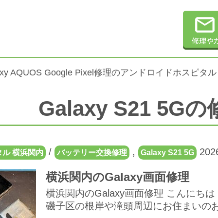
alaxy AQUOS Google Pixel修理のアンドロイドホスピタル
Galaxy S21 5
/
,
2026
ル 横浜関内
バッテリー交換修理
Galaxy S21 5G
横浜関内のGalaxy画面修理
横浜関内のGalaxy画面修理 こんに
磯子区の根岸や滝頭周辺にお住まいのお客.