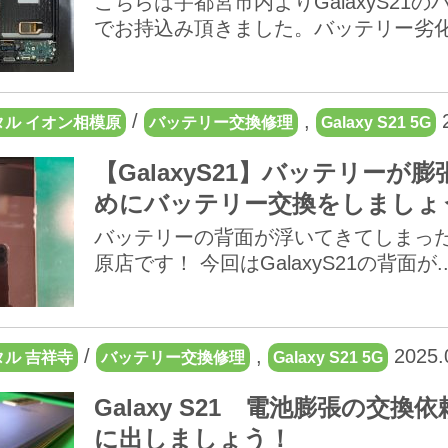
こちらは宇都宮市内よりGalaxyS2
でお持込み頂きました。バッテリー劣化が.
/
,
2
ル イオン相模原
バッテリー交換修理
Galaxy S21 5G
【GalaxyS21】バッテリー
めにバッテリー交換をしましょ
バッテリーの背面が浮いてきてしまった
原店です！ 今回はGalaxyS21の背面が..
/
,
2025.
ル 吉祥寺
バッテリー交換修理
Galaxy S21 5G
Galaxy S21 電池膨張の
に出しましょう！