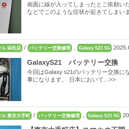
画面に線が入ってしまったとご依頼いた
などでこのような症状が起きてしまいます。
/
,
2025.
ル 浜松店
バッテリー交換修理
Galaxy S21 5G
GalaxyS21 バッテリー交換
今回はGalaxy s21のバッテリー交換
事になります。 日本において...>>
/
,
20
ル 東京大手町
バッテリー交換修理
Galaxy S21 5G