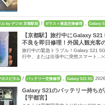
/
,
ル by デジホ 京都駅前
ガラス＋液晶交換修理
Galaxy S
【京都駅】旅行中にGalaxy S
不良を即日修理！外国人観光客
旅行中の緊急トラブル！Galaxy S2
行中、または出張中に突然スマート...>
/
,
2026
マホスピタル
バッテリー交換修理
Galaxy S21 5G
Galaxy S21のバッテリー
【宇都宮】