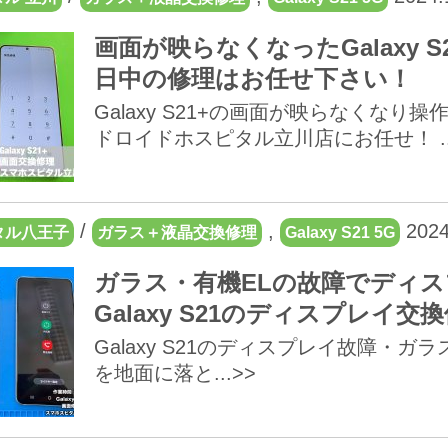
画面が映らなくなったGalaxy 
日中の修理はお任せ下さい！
Galaxy S21+の画面が映らなくな
ドロイドホスピタル立川店にお任せ！ ..
/
,
2024
タル八王子
ガラス＋液晶交換修理
Galaxy S21 5G
ガラス・有機ELの故障でディ
Galaxy S21のディスプレイ交
Galaxy S21のディスプレイ故障・ガラ
を地面に落と...>>