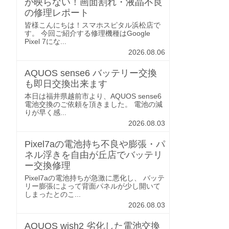
が映らない！画面割れ・液晶不良
の修理レポート
皆様こんにちは！スマホスピタル浜松店で
す。 今回ご紹介する修理機種はGoogle
Pixel 7にな...
2026.08.06
AQUOS sense6 バッテリー交換
も即日交換出来ます
本日は福井県越前市より、AQUOS sense6
電池交換のご依頼を頂きました。 電池の減
りが早く感...
2026.08.03
Pixel7aの電池持ち不良や膨張・パ
ネル浮きを自由が丘店でバッテリ
ー交換修理
Pixel7aの電池持ちが急激に悪化し、 バッテ
リー膨張によって背面パネルが少し開いて
しまったとのこ...
2026.08.03
AQUOS wish2 劣化した電池交換