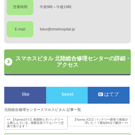
営業時間
午前9時～午後19時
E-mail
fukui@smahospital.jp
スマホスピタル 北陸総合修理センターの詳細・
アクセス
like
tweet
はてブ
北陸総合修理センタースマホスピタル 記事一覧
<<
【Xperia10Ⅱ】画面映らずバッテリー
【Xperia XZ1】バッテリー膨張で画面が
も膨らんでいる...複数症状でてもパーツ交
浮いた！？最短90分で解決！
>>
換で直ります！