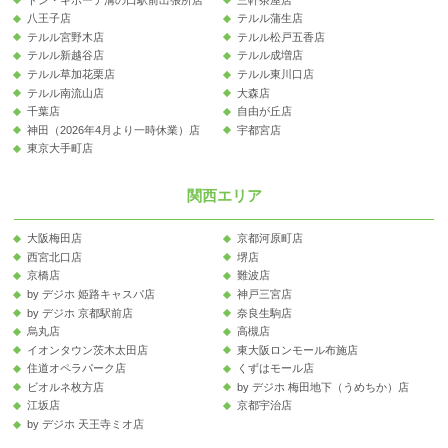
八王子店
テルル蒲生店
テルル宮野木店
テルル松戸五香店
テルル新越谷店
テルル成増店
テルル草加花栗店
テルル東川口店
テルル南流山店
大森店
千葉店
自由が丘店
神田（2026年4月より一時休業）店
宇都宮店
東京大手町店
関西エリア
大阪梅田店
京都河原町店
西宮北口店
堺店
京橋店
難波店
by デジホ 姫路キャスパ店
神戸三宮店
by デジホ 京都駅前店
奈良生駒店
烏丸店
高槻店
イオンタウン茨木太田店
東大阪ロンモール布施店
住道オペラパーク店
くずはモール店
ビオルネ枚方店
by デジホ 梅田地下（うめちか）店
江坂店
京都宇治店
by デジホ 天王寺ミオ店