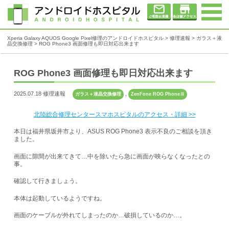
Xperia Galaxy AQUOS Google Pixel修理のアンドロイドホスピタル
>
修理速報
>
ガラス＋液
晶交換修理
>
ROG Phone3 画面修理も即日対応出来ます
ROG Phone3 画面修理も即日対応出来ます
2025.07.18 修理速報
,
ガラス＋液晶交換修理
ZenFone ROG PhoneⅢ
北陸総合修理センタースマホスピタルのアクセス・詳細 >>
本日は福井県坂井市より、ASUS ROG Phone3 表示不良のご相談を頂き
ました。
画面に隙間が出来てきて…中を除いたら急に画面が映らなくなったとの
事。
確認して行きましょう。
本体は起動しているようですね。
画面のケーブルが外れてしまったのか…破損しているのか…。