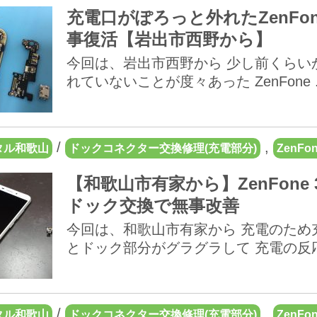
充電口がぽろっと外れたZenFon
事復活【岩出市西野から】
今回は、岩出市西野から 少し前くらい
れていないことが度々あった ZenFone ..
/
,
タル和歌山
ドックコネクター交換修理(充電部分)
ZenFon
【和歌山市有家から】ZenFone 
ドック交換で無事改善
今回は、和歌山市有家から 充電のため
とドック部分がグラグラして 充電の反応も
/
,
タル和歌山
ドックコネクター交換修理(充電部分)
ZenFon