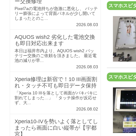
ー交換修理
スマホスピタ
Pixel7aの電池持ちが急激に悪化し、 バッテ
リー膨張によって背面パネルが少し開いて
しまったとのこ...
2026.08.03
AQUOS wish2 劣化した電池交換
も即日対応出来ます
本日は福井市内より、AQUOS wish2 バッ
テリー交換のご依頼を頂きました。 最近電
池の減りが早...
2026.08.03
スマホスピ
Xperia修理は新宿で！10 III画面割
れ・タッチ不可も即日データ保持
「Xperia 10 IIIを落として画面がバキバキに
割れてしまった…」 「タッチ操作が反応せ
ず、大...
2026.08.02
Xperia10-IVを勢いよく落としてし
まったら画面に白い縦帯が【宇都
宮】