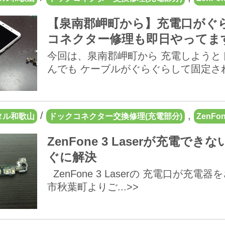
【泉南郡岬町から】充電口がぐらぐら
コネクター修理も即日やってま
今回は、泉南郡岬町から 充電しようと
んでも ケーブルがぐらぐらして固定されず 
/
,
タル和歌山
ドックコネクター交換修理(充電部分)
ZenFon
ZenFone 3 Laserが充
ぐに解決
ZenFone 3 Laserの 充電口が
市秋葉町よりご...>>