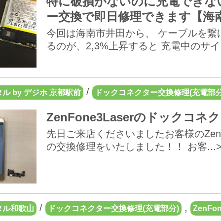
特に破損がないのに充電できないze
ー交換で即日修理できます【海
今回は海南市井田から、 ケーブルを繋
るのが、2,3%上昇すると 充電中のサインが
/
ル by デジホ 京都駅前
ドックコネクター交換修理(充電部分
ZenFone3Laserのドック
先日ご来店くださいましたお客様のZenF
の交換修理をいたしました！！ お客...>
/
,
タル和歌山
ドックコネクター交換修理(充電部分)
ZenFon