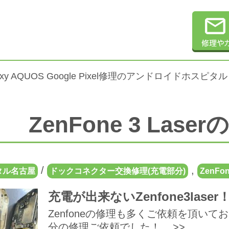
alaxy AQUOS Google Pixel修理のアンドロイドホスピタル
ZenFone 3 Las
/
,
タル名古屋
ドックコネクター交換修理(充電部分)
ZenFon
充電が出来ないZenfone3las
Zenfoneの修理も多くご依頼を頂いており
分の修理ご依頼でした！ ...>>