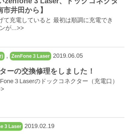
nfone 3 Laser、ドックコネクタ
南市井田から】
げて充電していると 最初は順調に充電でき
...>>
,
2019.06.05
)
ZenFone 3 Laser
コネクターの交換修理をしました！
one３Laserのドックコネクター（充電口）
>
2019.02.19
e 3 Laser