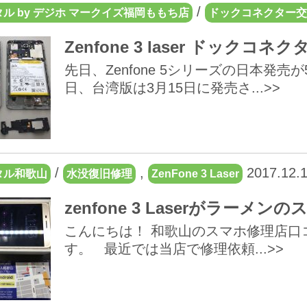
/
ル by デジホ マークイズ福岡ももち店
ドックコネクター交
Zenfone 3 laser ドッ
先日、Zenfone 5シリーズの日本発売
日、台湾版は3月15日に発売さ...>>
/
,
2017.12.
タル和歌山
水没復旧修理
ZenFone 3 Laser
zenfone 3 Laserがラー
こんにちは！ 和歌山のスマホ修理店口コ
す。 最近では当店で修理依頼...>>