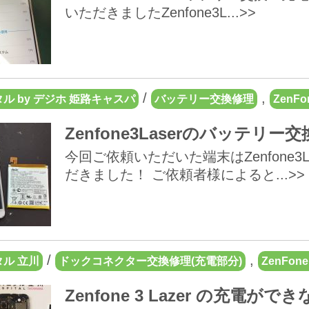
いただきましたZenfone3L...>>
/
,
ル by デジホ 姫路キャスパ
バッテリー交換修理
ZenFon
Zenfone3Laserのバッテリー
今回ご依頼いただいた端末はZenfone3
だきました！ ご依頼者様によると...>>
/
,
ル 立川
ドックコネクター交換修理(充電部分)
ZenFone 
Zenfone 3 Lazer の充