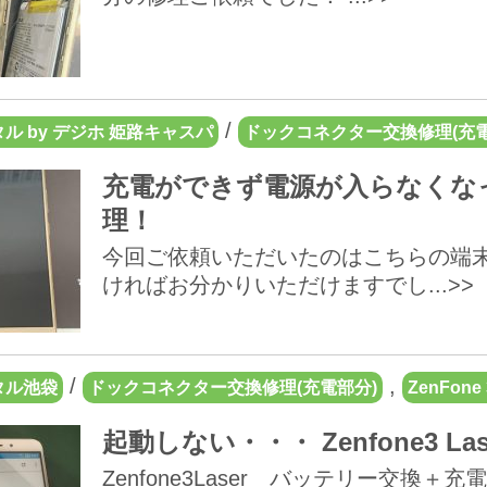
/
ル by デジホ 姫路キャスパ
ドックコネクター交換修理(充電
充電ができず電源が入らなくなってし
理！
今回ご依頼いただいたのはこちらの端末！ Z
ければお分かりいただけますでし...>>
/
,
タル池袋
ドックコネクター交換修理(充電部分)
ZenFone 
起動しない・・・ Zenfone3 
Zenfone3Laser バッテリー交換