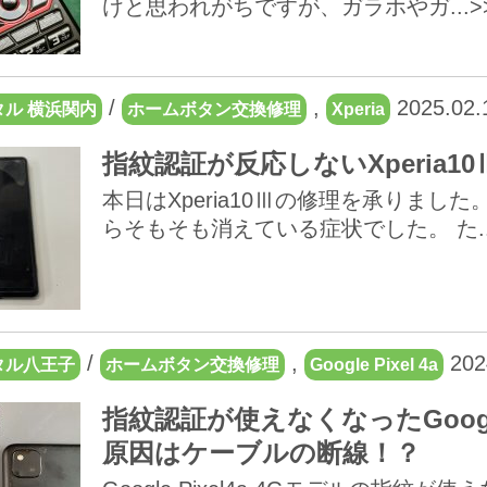
けと思われがちですが、ガラホやガ...>
/
,
2025.02.
ル 横浜関内
ホームボタン交換修理
Xperia
指紋認証が反応しないXperia1
本日はXperia10Ⅲの修理を承りま
らそもそも消えている症状でした。 た..
/
,
202
タル八王子
ホームボタン交換修理
Google Pixel 4a
指紋認証が使えなくなったGoogle
原因はケーブルの断線！？