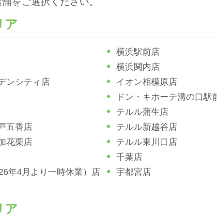
店舗をご選択ください。
リア
横浜駅前店
横浜関内店
デンシティ店
イオン相模原店
ドン・キホーテ溝の口駅
テルル蒲生店
戸五香店
テルル新越谷店
加花栗店
テルル東川口店
千葉店
026年4月より一時休業）店
宇都宮店
リア