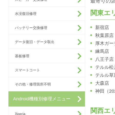
最寄りの
関東エ
水没復旧修理
新宿店
バッテリー交換修理
秋葉原店
データ復旧・データ取出
厚木ガー
練馬店
基板修理
八王子店
テルル松
スマートコート
テルル草
大森店
その他・修理箇所不明
神田（2
Android機種別修理メニュー
関西エ
Xperia