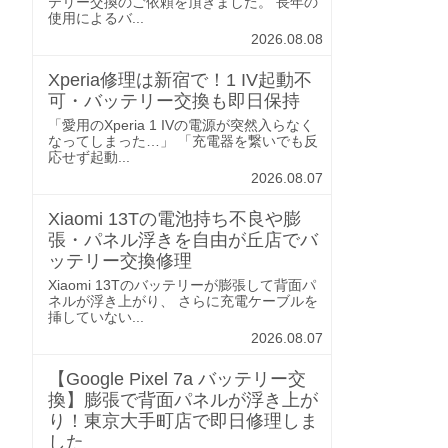
テリー交換のご依頼を頂きました。 長年の
使用によるバ...
2026.08.08
Xperia修理は新宿で！1 IV起動不
可・バッテリー交換も即日保持
「愛用のXperia 1 IVの電源が突然入らなく
なってしまった…」 「充電器を繋いでも反
応せず起動...
2026.08.07
Xiaomi 13Tの電池持ち不良や膨
張・パネル浮きを自由が丘店でバ
ッテリー交換修理
Xiaomi 13Tのバッテリーが膨張して背面パ
ネルが浮き上がり、 さらに充電ケーブルを
挿していない...
2026.08.07
【Google Pixel 7a バッテリー交
換】膨張で背面パネルが浮き上が
り！東京大手町店で即日修理しま
した