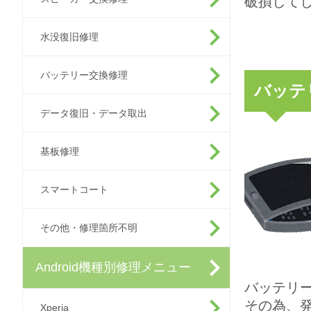
破損して
水没復旧修理
バッテリー交換修理
バッテ
データ復旧・データ取出
基板修理
スマートコート
その他・修理箇所不明
Android機種別修理メニュー
バッテリ
その為、
Xperia