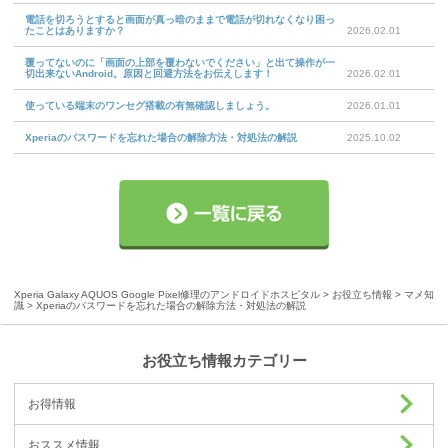
電話を切ろうとすると画面が真っ暗のままで電話が切れなくなり困っ
たことはありますか？
2026.02.01
覆ってないのに「画面の上部を覆わないでください」と出て操作が一
切出来ないAndroid。原因と回避方法をお伝えします！
2026.02.01
使っている端末のワンセグ搭載の有無確認しましょう。
2026.01.01
Xperiaのパスワードを忘れた場合の解除方法・対処法の解説
2025.10.02
Xperia Galaxy AQUOS Google Pixel修理のアンドロイドホスピタル
>
お役立ち情報
>
マメ知
識
> Xperiaのパスワードを忘れた場合の解除方法・対処法の解説
お役立ち情報カテゴリー
お得情報
おススメ情報