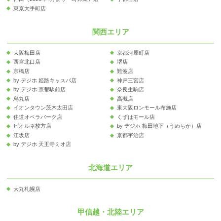
東京大手町店
関西エリア
大阪梅田店
京都河原町店
西宮北口店
堺店
京橋店
難波店
by デジホ 姫路キャスパ店
神戸三宮店
by デジホ 京都駅前店
奈良生駒店
烏丸店
高槻店
イオンタウン茨木太田店
東大阪ロンモール布施店
住道オペラパーク店
くずはモール店
ビオルネ枚方店
by デジホ 梅田地下（うめちか）店
江坂店
京都宇治店
by デジホ 天王寺ミオ店
北海道エリア
大丸札幌店
甲信越・北陸エリア