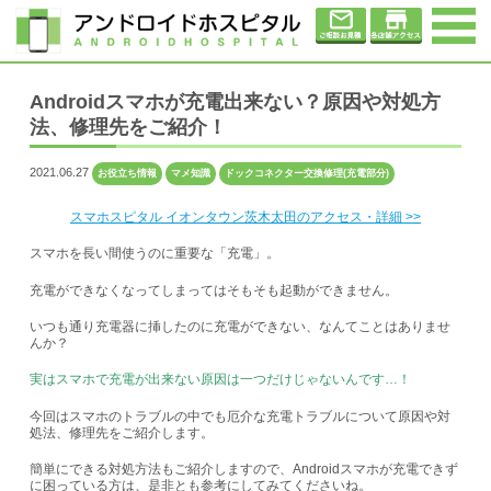
Androidスマホが充電出来ない？原因や対処方
法、修理先をご紹介！
2021.06.27
お役立ち情報
マメ知識
ドックコネクター交換修理(充電部分)
スマホスピタル イオンタウン茨木太田のアクセス・詳細 >>
スマホを長い間使うのに重要な「充電」。
充電ができなくなってしまってはそもそも起動ができません。
いつも通り充電器に挿したのに充電ができない、なんてことはありませ
んか？
実はスマホで充電が出来ない原因は
一つだけじゃないんです…！
今回はスマホのトラブルの中でも厄介な充電トラブルについて原因や対
処法、修理先をご紹介します。
簡単にできる対処方法もご紹介しますので、Androidスマホが充電できず
に困っている方は、是非とも参考にしてみてくださいね。