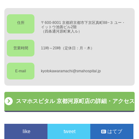
住所
〒600-8001 京都府京都市下京区真町88−３ ユー・
イットウ池善ビル2階
（四条通河原町東入ル）
営業時間
11時～20時（定休日：月・木）
E-mail
kyotokawaramachi@smahospital.jp
スマホスピタル 京都河原町店の詳細・アクセス
like
tweet
はてブ