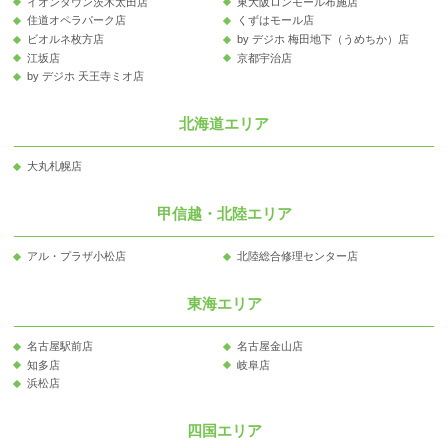
イオンタウン茨木太田店
東大阪ロンモール布施店
住道オペラパーク店
くずはモール店
ビオルネ枚方店
by デジホ 梅田地下（うめちか）店
江坂店
京都宇治店
by デジホ 天王寺ミオ店
北海道エリア
大丸札幌店
甲信越・北陸エリア
アル・プラザ小松店
北陸総合修理センター店
東海エリア
名古屋駅前店
名古屋金山店
知多店
岐阜店
浜松店
四国エリア