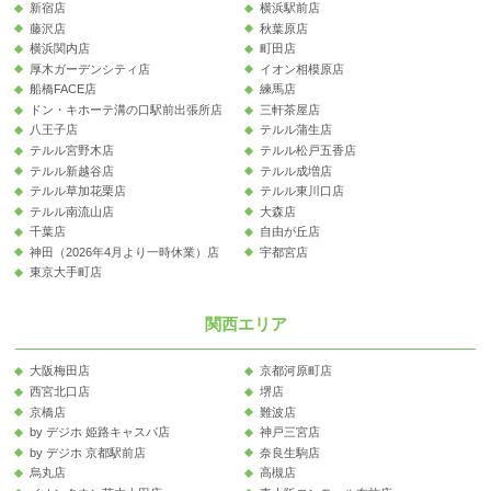
新宿店
横浜駅前店
藤沢店
秋葉原店
横浜関内店
町田店
厚木ガーデンシティ店
イオン相模原店
船橋FACE店
練馬店
ドン・キホーテ溝の口駅前出張所店
三軒茶屋店
八王子店
テルル蒲生店
テルル宮野木店
テルル松戸五香店
テルル新越谷店
テルル成増店
テルル草加花栗店
テルル東川口店
テルル南流山店
大森店
千葉店
自由が丘店
神田（2026年4月より一時休業）店
宇都宮店
東京大手町店
関西エリア
大阪梅田店
京都河原町店
西宮北口店
堺店
京橋店
難波店
by デジホ 姫路キャスパ店
神戸三宮店
by デジホ 京都駅前店
奈良生駒店
烏丸店
高槻店