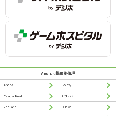
Android機種別修理
Xperia
Galaxy
Google Pixel
AQUOS
ZenFone
Huawei