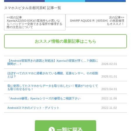
スマホスピタル京都河原町 記事一覧
<<前の記事
次の記事>>
XperiaXZ2(SO-03K)の電池持ちが悪いな
SHARP AQUOS R［605SH］の画面修理
ら！バッテリー交換できる場所や修理する
もオススメ！
際の注意点について
おススメ情報
の最新記事はこちら
【Android背面浮きの原因と対処法】Xperiaの背面が浮く…？側面に
隙間が…！
2026.02.01
ほぼすべてのスマホに搭載されている機能、近接センサー。その役割
とは？
2026.01.01
昔に使用してたスマホからデータを取り出したい！電源がつかなくて
も取り出せるかも！
2023.04.01
「Android修理」Xperiaシリーズの修理もご相談下さい
2022.11.06
Androidスマホのメリット・デメリット
2022.11.02