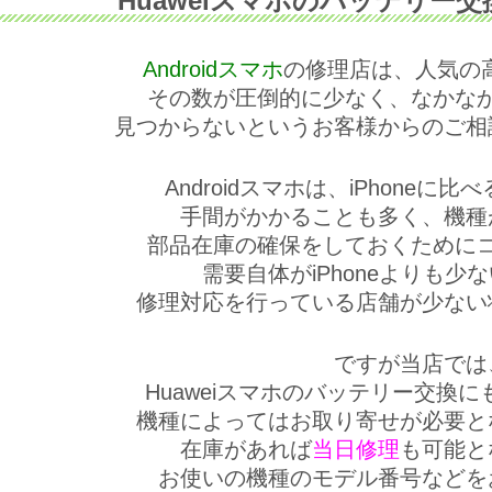
Huaweiスマホのバッテリー
Androidスマホ
の修理店は、人気の高い
その数が圧倒的に少なく、なかな
見つからないというお客様からのご相
Androidスマホは、iPhoneに
手間がかかることも多く、機種
部品在庫の確保をしておくために
需要自体がiPhoneよりも少
修理対応を行っている店舗が少ない
ですが当店では
Huaweiスマホのバッテリー交換
機種によってはお取り寄せが必要と
在庫があれば
当日修理
も可能と
お使いの機種のモデル番号などを