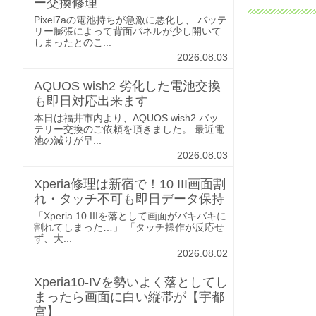
ー交換修理
Pixel7aの電池持ちが急激に悪化し、 バッテ
リー膨張によって背面パネルが少し開いて
しまったとのこ...
2026.08.03
AQUOS wish2 劣化した電池交換
も即日対応出来ます
本日は福井市内より、AQUOS wish2 バッ
テリー交換のご依頼を頂きました。 最近電
池の減りが早...
2026.08.03
Xperia修理は新宿で！10 III画面割
れ・タッチ不可も即日データ保持
「Xperia 10 IIIを落として画面がバキバキに
割れてしまった…」 「タッチ操作が反応せ
ず、大...
2026.08.02
Xperia10-IVを勢いよく落としてし
まったら画面に白い縦帯が【宇都
宮】