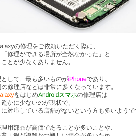
alaxyの修理をご依頼いただく際に、
ら「修理ができる場所が全然なかった」と
ることが少なくありません。
理として、最も多いものが
iPhone
であり、
e専門の修理店などは非常に多くなっています。
alaxy
をはじめ
Androidスマホ
の修理店は
も遥かに少ないのが現状で、
くに対応している店舗がないという方も多いようで
修理用部品が高価であることが多いことや、
作業工程が複雑かつ難しい場合が多いため、