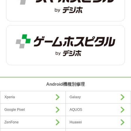
Android機種別修理
Xperia
Galaxy
Google Pixel
AQUOS
ZenFone
Huawei