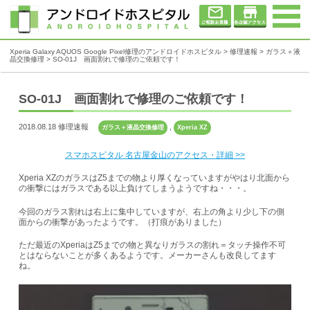
Xperia Galaxy AQUOS Google Pixel修理のアンドロイドホスピタル
>
修理速報
>
ガラス＋液
晶交換修理
>
SO-01J 画面割れで修理のご依頼です！
SO-01J 画面割れで修理のご依頼です！
2018.08.18 修理速報
,
ガラス＋液晶交換修理
Xperia XZ
スマホスピタル 名古屋金山のアクセス・詳細 >>
Xperia XZのガラスはZ5までの物より厚くなっていますがやはり北面から
の衝撃にはガラスである以上負けてしまうようですね・・・。
今回のガラス割れは右上に集中していますが、右上の角より少し下の側
面からの衝撃があったようです。（打痕がありました）
ただ最近のXperiaはZ5までの物と異なりガラスの割れ＝タッチ操作不可
とはならないことが多くあるようです。メーカーさんも改良してます
ね。