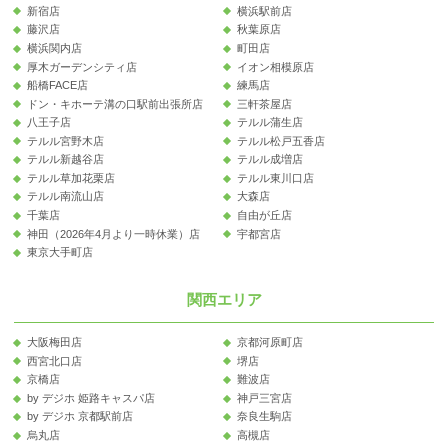
新宿店
横浜駅前店
藤沢店
秋葉原店
横浜関内店
町田店
厚木ガーデンシティ店
イオン相模原店
船橋FACE店
練馬店
ドン・キホーテ溝の口駅前出張所店
三軒茶屋店
八王子店
テルル蒲生店
テルル宮野木店
テルル松戸五香店
テルル新越谷店
テルル成増店
テルル草加花栗店
テルル東川口店
テルル南流山店
大森店
千葉店
自由が丘店
神田（2026年4月より一時休業）店
宇都宮店
東京大手町店
関西エリア
大阪梅田店
京都河原町店
西宮北口店
堺店
京橋店
難波店
by デジホ 姫路キャスパ店
神戸三宮店
by デジホ 京都駅前店
奈良生駒店
烏丸店
高槻店