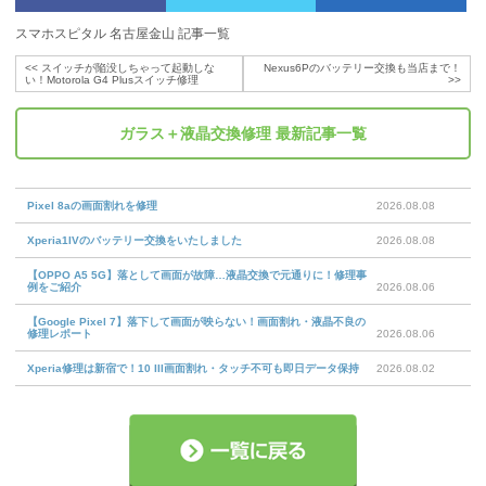
スマホスピタル 名古屋金山 記事一覧
<<
スイッチが陥没しちゃって起動しな
Nexus6Pのバッテリー交換も当店まで！
い！Motorola G4 Plusスイッチ修理
>>
ガラス＋液晶交換修理
最新記事一覧
Pixel 8aの画面割れを修理
2026.08.08
Xperia1IVのバッテリー交換をいたしました
2026.08.08
【OPPO A5 5G】落として画面が故障…液晶交換で元通りに！修理事
例をご紹介
2026.08.06
【Google Pixel 7】落下して画面が映らない！画面割れ・液晶不良の
修理レポート
2026.08.06
Xperia修理は新宿で！10 III画面割れ・タッチ不可も即日データ保持
2026.08.02