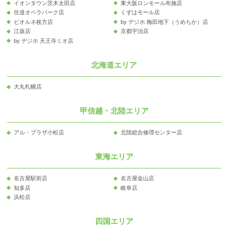
イオンタウン茨木太田店
東大阪ロンモール布施店
住道オペラパーク店
くずはモール店
ビオルネ枚方店
by デジホ 梅田地下（うめちか）店
江坂店
京都宇治店
by デジホ 天王寺ミオ店
北海道エリア
大丸札幌店
甲信越・北陸エリア
アル・プラザ小松店
北陸総合修理センター店
東海エリア
名古屋駅前店
名古屋金山店
知多店
岐阜店
浜松店
四国エリア