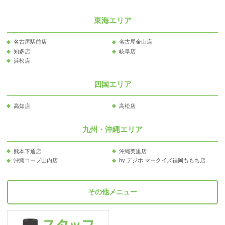
東海エリア
名古屋駅前店
名古屋金山店
知多店
岐阜店
浜松店
四国エリア
高知店
高松店
九州・沖縄エリア
熊本下通店
沖縄美里店
沖縄コープ山内店
by デジホ マークイズ福岡ももち店
その他メニュー