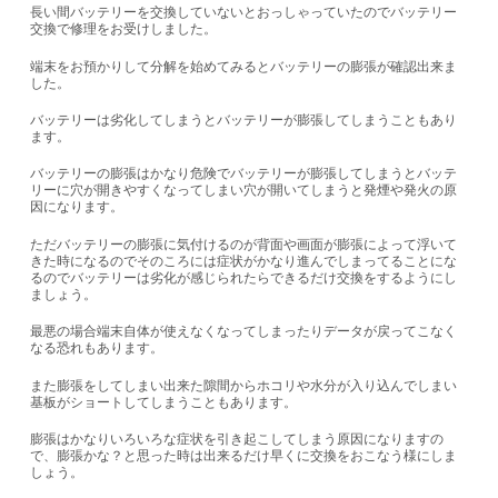
長い間バッテリーを交換していないとおっしゃっていたのでバッテリー
交換で修理をお受けしました。
端末をお預かりして分解を始めてみるとバッテリーの膨張が確認出来ま
した。
バッテリーは劣化してしまうとバッテリーが膨張してしまうこともあり
ます。
バッテリーの膨張はかなり危険でバッテリーが膨張してしまうとバッテ
リーに穴が開きやすくなってしまい穴が開いてしまうと発煙や発火の原
因になります。
ただバッテリーの膨張に気付けるのが背面や画面が膨張によって浮いて
きた時になるのでそのころには症状がかなり進んでしまってることにな
るのでバッテリーは劣化が感じられたらできるだけ交換をするようにし
ましょう。
最悪の場合端末自体が使えなくなってしまったりデータが戻ってこなく
なる恐れもあります。
また膨張をしてしまい出来た隙間からホコリや水分が入り込んでしまい
基板がショートしてしまうこともあります。
膨張はかなりいろいろな症状を引き起こしてしまう原因になりますの
で、膨張かな？と思った時は出来るだけ早くに交換をおこなう様にしま
しょう。