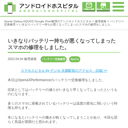
Xperia Galaxy AQUOS Google Pixel修理のアンドロイドホスピタル
>
修理速報
>
バッテリー
交換修理
>
いきなりバッテリー持ちが悪くなってしまったスマホの修理をしました。
いきなりバッテリー持ちが悪くなってしまった
スマホの修理をしました。
2022.04.04 修理速報
,
バッテリー交換修理
Xperia
スマホスピタル by デジホ 京都駅前のアクセス・詳細 >>
本日はXperiaXPerformanceのバッテリー交換修理をしました。
症状としてはバッテリーの減りがいきなり早くなってしまったというも
のになります。
多くのスマホに搭載されているバッテリーは温度の変化に弱いという特
徴も持ちます。
冬になるとバッテリーの働きが鈍くなってしまうことがあり、今回も恐
らく気温が原因だと思われます。