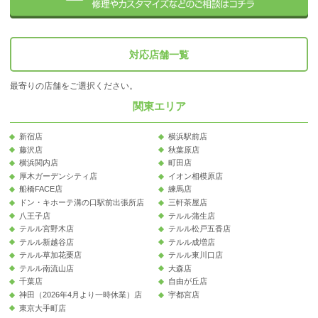
対応店舗一覧
最寄りの店舗をご選択ください。
関東エリア
新宿店
横浜駅前店
藤沢店
秋葉原店
横浜関内店
町田店
厚木ガーデンシティ店
イオン相模原店
船橋FACE店
練馬店
ドン・キホーテ溝の口駅前出張所店
三軒茶屋店
八王子店
テルル蒲生店
テルル宮野木店
テルル松戸五香店
テルル新越谷店
テルル成増店
テルル草加花栗店
テルル東川口店
テルル南流山店
大森店
千葉店
自由が丘店
神田（2026年4月より一時休業）店
宇都宮店
東京大手町店