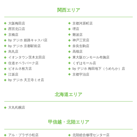
関西エリア
大阪梅田店
京都河原町店
西宮北口店
堺店
京橋店
難波店
by デジホ 姫路キャスパ店
神戸三宮店
by デジホ 京都駅前店
奈良生駒店
烏丸店
高槻店
イオンタウン茨木太田店
東大阪ロンモール布施店
住道オペラパーク店
くずはモール店
ビオルネ枚方店
by デジホ 梅田地下（うめちか）店
江坂店
京都宇治店
by デジホ 天王寺ミオ店
北海道エリア
大丸札幌店
甲信越・北陸エリア
アル・プラザ小松店
北陸総合修理センター店