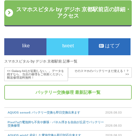
スマホスピタル by デジホ 京都駅前店の詳細・
アクセス
like
tweet
はてブ
スマホスピタル by デジホ 京都駅前 記事一覧
<<
Galaxy A41が起動しない。。データを
そのスマホのバッテリーまだ使える！？
残すなら、当店の修理をご依頼ください。
>>
郵送修理送料無料！
バッテリー交換修理
最新記事一覧
AQUOS sense6 バッテリー交換も即日交換出来ます
2026.08.03
Pixel7aの電池持ち不良や膨張・パネル浮きを自由が丘店でバッテリー
交換修理
2026.08.03
AQUOS wish2 劣化した電池交換も即日対応出来ます
2026.08.03