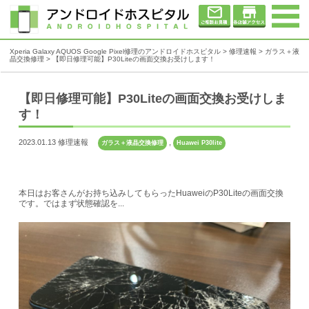
Xperia Galaxy AQUOS Google Pixel修理のアンドロイドホスピタル
>
修理速報
>
ガラス＋液
晶交換修理
>
【即日修理可能】P30Liteの画面交換お受けします！
【即日修理可能】P30Liteの画面交換お受けしま
す！
2023.01.13 修理速報
,
ガラス＋液晶交換修理
Huawei P30lite
本日はお客さんがお持ち込みしてもらったHuaweiのP30Liteの画面交換
です。ではまず状態確認を...