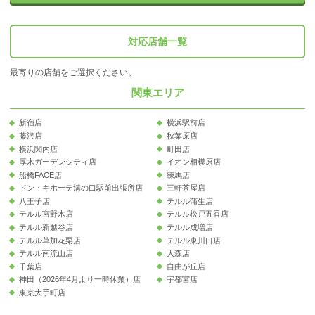
対応店舗一覧
最寄りの店舗をご選択ください。
関東エリア
新宿店
横浜駅前店
藤沢店
秋葉原店
横浜関内店
町田店
厚木ガーデンシティ店
イオン相模原店
船橋FACE店
練馬店
ドン・キホーテ溝の口駅前出張所店
三軒茶屋店
八王子店
テルル蒲生店
テルル宮野木店
テルル松戸五香店
テルル新越谷店
テルル成増店
テルル草加花栗店
テルル東川口店
テルル南流山店
大森店
千葉店
自由が丘店
神田（2026年4月より一時休業）店
宇都宮店
東京大手町店