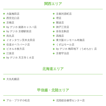
関西エリア
大阪梅田店
京都河原町店
西宮北口店
堺店
京橋店
難波店
by デジホ 姫路キャスパ店
神戸三宮店
by デジホ 京都駅前店
奈良生駒店
烏丸店
高槻店
イオンタウン茨木太田店
東大阪ロンモール布施店
住道オペラパーク店
くずはモール店
ビオルネ枚方店
by デジホ 梅田地下（うめちか）店
江坂店
京都宇治店
by デジホ 天王寺ミオ店
北海道エリア
大丸札幌店
甲信越・北陸エリア
アル・プラザ小松店
北陸総合修理センター店