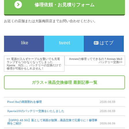
修理依頼・お見積りフォーム
お近くの店舗または大阪梅田店までお問い合わせください。
like
tweet
はてブ
<<
電源が入らずケーブルを繋いでも充電
Arrowsの修理ってできるの？Arrows Mo3
ランプすらつかなくなってしまった
バッテリー交換
>>
Xperia XZ1…。バッテリーの交換だけで
修理が可能かもしれません！
ガラス＋液晶交換修理
最新記事一覧
Pixel 8aの画面割れを修理
2026.08.08
Xperia1IVのバッテリー交換をいたしました
2026.08.08
【OPPO A5 5G】落として画面が故障…液晶交換で元通りに！修理事
例をご紹介
2026.08.06