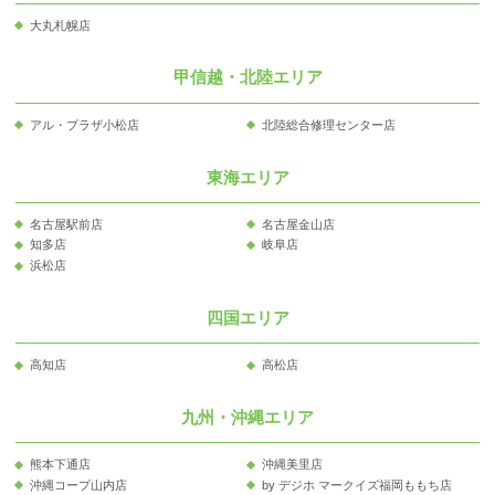
大丸札幌店
甲信越・北陸エリア
アル・プラザ小松店
北陸総合修理センター店
東海エリア
名古屋駅前店
名古屋金山店
知多店
岐阜店
浜松店
四国エリア
高知店
高松店
九州・沖縄エリア
熊本下通店
沖縄美里店
沖縄コープ山内店
by デジホ マークイズ福岡ももち店