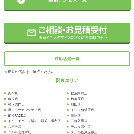
対応店舗一覧
最寄りの店舗をご選択ください。
関東エリア
新宿店
横浜駅前店
藤沢店
秋葉原店
横浜関内店
町田店
厚木ガーデンシティ店
イオン相模原店
船橋FACE店
練馬店
ドン・キホーテ溝の口駅前出張所店
三軒茶屋店
八王子店
テルル蒲生店
テルル宮野木店
テルル松戸五香店