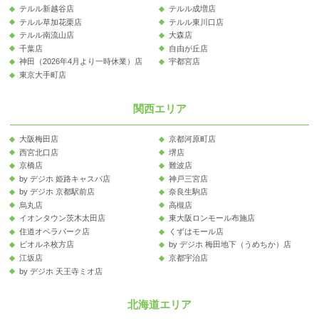
テルル新越谷店
テルル成増店
テルル草加花栗店
テルル東川口店
テルル南流山店
大森店
千葉店
自由が丘店
神田（2026年4月より一時休業）店
宇都宮店
東京大手町店
関西エリア
大阪梅田店
京都河原町店
西宮北口店
堺店
京橋店
難波店
by デジホ 姫路キャスパ店
神戸三宮店
by デジホ 京都駅前店
奈良生駒店
烏丸店
高槻店
イオンタウン茨木太田店
東大阪ロンモール布施店
住道オペラパーク店
くずはモール店
ビオルネ枚方店
by デジホ 梅田地下（うめちか）店
江坂店
京都宇治店
by デジホ 天王寺ミオ店
北海道エリア