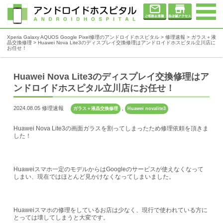
Xperia Galaxy AQUOS Google Pixel修理のアンドロイドホスピタル
>
修理速報
>
ガラス＋液
晶交換修理
>
Huawei Nova Lite3のディスプレイ交換修理はアンドロイドホスピタル立川店に
お任せ！
Huawei Nova Lite3のディスプレイ交換修理はア
ンドロイドホスピタル立川店にお任せ！
2024.08.05 修理速報
,
ガラス＋液晶交換修理
Huawei novalite3
Huawei Nova Lite3の画面ガラスを割ってしまったため修理依頼を頂きま
した！
Huaweiスマホ一定のモデルからはGoogleのサービスが使えなくなって
しまい、現在ではほとんど見かけなくなってしまいました。
Huaweiスマホの修理をしているお店は少なく、現行で使われている方に
とっては壊してしまうと大変です。