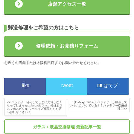
店舗アクセス一覧
郵送修理をご希望の方はこちら
修理依頼・お見積りフォーム
お近くの店舗または大阪梅田店までお問い合わせください。
like
tweet
はてブ
<<
バッテリー劣化してしまい充電しなく
【Galaxy S20＋】バッテリーが膨張して
なってしまった…Androidスマホ修理もス
パネルが浮いている！？バッテリー交換修
スマホスピタル マークイズ福岡ももち店
理！
>>
へお任せ下さい！
ガラス＋液晶交換修理
最新記事一覧