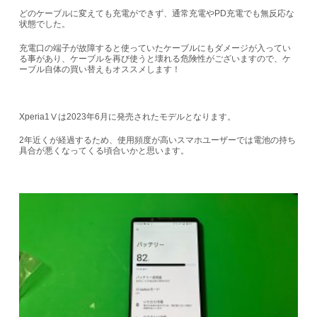
どのケーブルに変えても充電ができず、通常充電やPD充電でも無反応な
状態でした。
充電口の端子が故障すると使っていたケーブルにもダメージが入ってい
る事があり、ケーブルを再び使うと壊れる危険性がございますので、ケ
ーブル自体の買い替えもオススメします！
Xperia1Ⅴは2023年6月に発売されたモデルとなります。
2年近くが経過するため、使用頻度が高いスマホユーザーでは電池の持ち
具合が悪くなってくる頃合いかと思います。