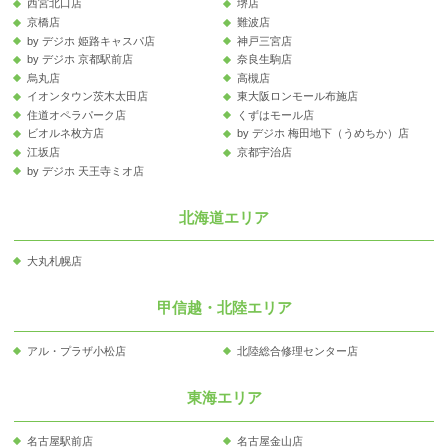
西宮北口店
堺店
京橋店
難波店
by デジホ 姫路キャスパ店
神戸三宮店
by デジホ 京都駅前店
奈良生駒店
烏丸店
高槻店
イオンタウン茨木太田店
東大阪ロンモール布施店
住道オペラパーク店
くずはモール店
ビオルネ枚方店
by デジホ 梅田地下（うめちか）店
江坂店
京都宇治店
by デジホ 天王寺ミオ店
北海道エリア
大丸札幌店
甲信越・北陸エリア
アル・プラザ小松店
北陸総合修理センター店
東海エリア
名古屋駅前店
名古屋金山店