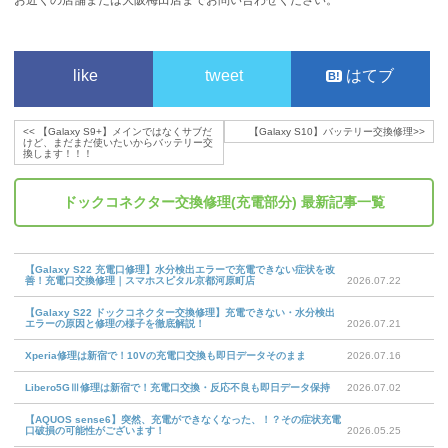
like
tweet
はてブ
<<
【Galaxy S9+】メインではなくサブだ
【Galaxy S10】バッテリー交換修理
>>
けど、まだまだ使いたいからバッテリー交
換します！！！
ドックコネクター交換修理(充電部分)
最新記事一覧
【Galaxy S22 充電口修理】水分検出エラーで充電できない症状を改
善！充電口交換修理｜スマホスピタル京都河原町店
2026.07.22
【Galaxy S22 ドックコネクター交換修理】充電できない・水分検出
エラーの原因と修理の様子を徹底解説！
2026.07.21
Xperia修理は新宿で！10Vの充電口交換も即日データそのまま
2026.07.16
Libero5GⅢ修理は新宿で！充電口交換・反応不良も即日データ保持
2026.07.02
【AQUOS sense6】突然、充電ができなくなった、！？その症状充電
口破損の可能性がございます！
2026.05.25