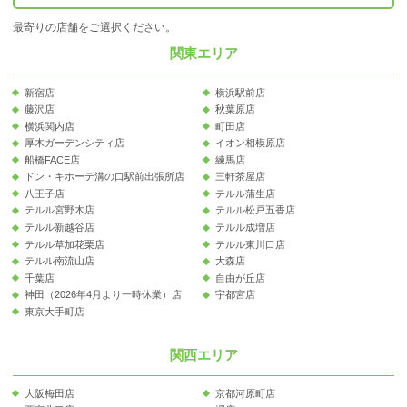
最寄りの店舗をご選択ください。
関東エリア
新宿店
横浜駅前店
藤沢店
秋葉原店
横浜関内店
町田店
厚木ガーデンシティ店
イオン相模原店
船橋FACE店
練馬店
ドン・キホーテ溝の口駅前出張所店
三軒茶屋店
八王子店
テルル蒲生店
テルル宮野木店
テルル松戸五香店
テルル新越谷店
テルル成増店
テルル草加花栗店
テルル東川口店
テルル南流山店
大森店
千葉店
自由が丘店
神田（2026年4月より一時休業）店
宇都宮店
東京大手町店
関西エリア
大阪梅田店
京都河原町店