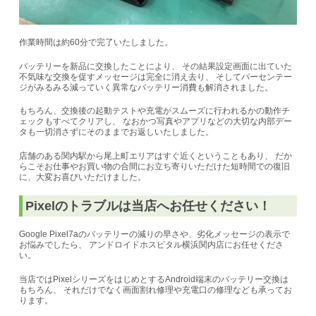
作業時間は約60分で完了いたしました。
バッテリーを新品に交換したことにより、 その結果設定画面に出ていた
不気味な交換を促すメッセージは完全に消え去り、 そしてパーセンテー
ジがみるみる減っていく異常なバッテリー消費も解消されました。
もちろん、交換後の起動テストや充電がスムーズに行われるかの動作チ
ェックもすべてクリアし、 なおかつ写真やアプリなどの大切な内部デー
タも一切消さずにそのままでお返しいたしました。
店舗のある関内駅から尾上町エリアはすぐ近くということもあり、 だか
らこそお仕事やお買い物の合間にお立ち寄りいただけた短時間での復旧
に、大変お喜びいただけました。
Pixelのトラブルは当店へお任せください！
Google Pixel7aのバッテリーの減りの早さや、劣化メッセージの表示で
お悩みでしたら、 アンドロイドホスピタル横浜関内店にお任せくださ
い。
当店ではPixelシリーズをはじめとするAndroid端末のバッテリー交換は
もちろん、 それだけでなく画面割れ修理や充電口の修理なども承ってお
ります。