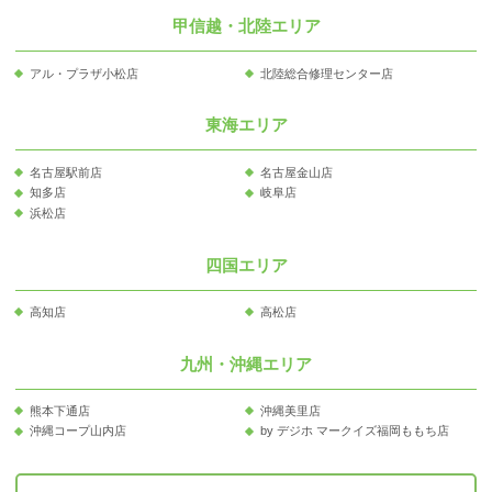
甲信越・北陸エリア
アル・プラザ小松店
北陸総合修理センター店
東海エリア
名古屋駅前店
名古屋金山店
知多店
岐阜店
浜松店
四国エリア
高知店
高松店
九州・沖縄エリア
熊本下通店
沖縄美里店
沖縄コープ山内店
by デジホ マークイズ福岡ももち店