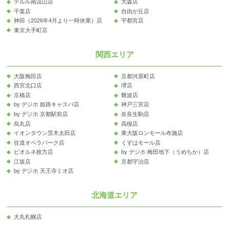
テルル南流山店
大森店
千葉店
自由が丘店
神田（2026年4月より一時休業）店
宇都宮店
東京大手町店
関西エリア
大阪梅田店
京都河原町店
西宮北口店
堺店
京橋店
難波店
by デジホ 姫路キャスパ店
神戸三宮店
by デジホ 京都駅前店
奈良生駒店
烏丸店
高槻店
イオンタウン茨木太田店
東大阪ロンモール布施店
住道オペラパーク店
くずはモール店
ビオルネ枚方店
by デジホ 梅田地下（うめちか）店
江坂店
京都宇治店
by デジホ 天王寺ミオ店
北海道エリア
大丸札幌店