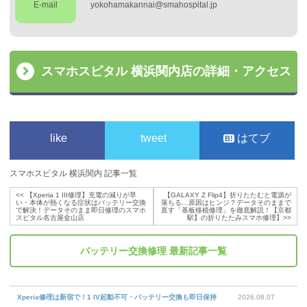
E-mail
yokohamakannai@smahospital.jp
スマホスピタル 横浜関内店の詳細・アクセス
like
tweet
はてブ
スマホスピタル 横浜関内 記事一覧
<<
【Xperia 1 III修理】充電の減りが早
【GALAXY Z Flip4】折りたたむと電源が
い・本体が熱くなる症状はバッテリー交換
落ちる…原因はヒンジ？データそのままで
で解決！データそのまま即日修理のスマホ
直す「基板移植修理」を徹底解説！【京都
スピタル名古屋金山店
駅】の折りたたみスマホ修理】
>>
バッテリー交換修理
最新記事一覧
Xperia修理は新宿で！1 IV起動不可・バッテリー交換も即日保持
2026.08.07