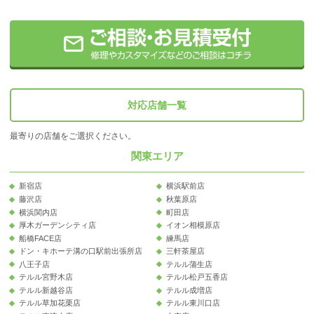
対応店舗一覧
最寄りの店舗をご選択ください。
関東エリア
新宿店
横浜駅前店
藤沢店
秋葉原店
横浜関内店
町田店
厚木ガーデンシティ店
イオン相模原店
船橋FACE店
練馬店
ドン・キホーテ溝の口駅前出張所店
三軒茶屋店
八王子店
テルル蒲生店
テルル宮野木店
テルル松戸五香店
テルル新越谷店
テルル成増店
テルル草加花栗店
テルル東川口店