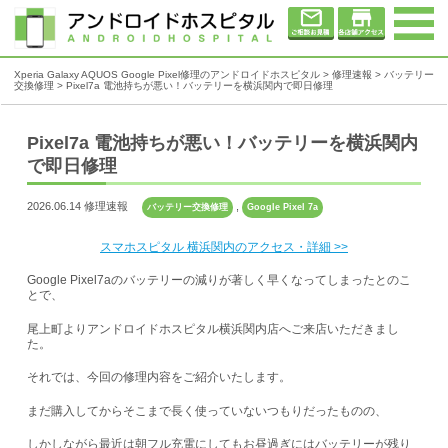
Xperia Galaxy AQUOS Google Pixel修理のアンドロイドホスピタル
>
修理速報
>
バッテリー
交換修理
>
Pixel7a 電池持ちが悪い！バッテリーを横浜関内で即日修理
Pixel7a 電池持ちが悪い！バッテリーを横浜関内
で即日修理
2026.06.14 修理速報
,
バッテリー交換修理
Google Pixel 7a
スマホスピタル 横浜関内のアクセス・詳細 >>
Google Pixel7aのバッテリーの減りが著しく早くなってしまったとのこ
とで、
尾上町よりアンドロイドホスピタル横浜関内店へご来店いただきまし
た。
それでは、今回の修理内容をご紹介いたします。
まだ購入してからそこまで長く使っていないつもりだったものの、
しかしながら最近は朝フル充電にしてもお昼過ぎにはバッテリーが残り