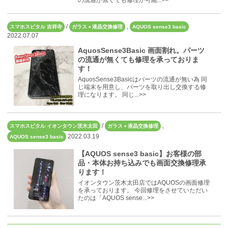
/
,
スマホスピタル 吉祥寺
ガラス＋液晶交換修理
AQUOS sense3 basic
2022.07.07
AquosSense3Basic 画面割れ。パーツ
の流通が無くても修理を承っておりま
す！
AquosSense3Basicはパーツの流通が無い為 同
じ端末を用意し、パーツを取り出し交換する修
理になります。 同じ...>>
/
,
スマホスピタル イオンタウン茨木太田
ガラス＋液晶交換修理
2022.03.19
AQUOS sense3 basic
【AQUOS sense3 basic】お客様の部
品・本体お持ち込みでも画面交換修理承
ります！
イオンタウン茨木太田店ではAQUOSの画面修理
を承っております。 今回修理をさせていただい
たのは「AQUOS sense...>>