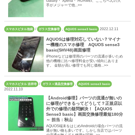
Galaxy・ Xperia・ HUAWEI、ここらへんの大
手がメジャーで他...>>
/
,
2022.12.11
スマホスピタル池袋
ガラス交換修理
AQUOS sense3 basic
AQUOSは修理対応していない？マイナ
ー機種のスマホ修理 AQUOS sense3
basic(SHV48)画面修理
iPhoneなどは修理用のパーツの流通が多いため
他の機種に比べ修理料金が安い傾向にありま
す。 金額が高い修理でも同じ価格...>>
/
,
スマホスピタル 吉祥寺
ガラス＋液晶交換修理
AQUOS sense3 basic
2022.11.10
【Android修理】パーツの流通が無いの
に修理ができるってどうして？正規店以
外での修理の疑問解決！【AQUOS
Sense3 basic】画面交換修理最短180分
～ 担当：秋山
AQUOS端末をはじめAndroidの場合パーツの流
通が無い物も多いです。しかし当店ではパーツ
の流通が無くても修理が可能...>>