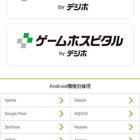
Android機種別修理
Xperia
Galaxy
Google Pixel
AQUOS
ZenFone
Huawei