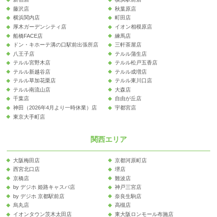
藤沢店
秋葉原店
横浜関内店
町田店
厚木ガーデンシティ店
イオン相模原店
船橋FACE店
練馬店
ドン・キホーテ溝の口駅前出張所店
三軒茶屋店
八王子店
テルル蒲生店
テルル宮野木店
テルル松戸五香店
テルル新越谷店
テルル成増店
テルル草加花栗店
テルル東川口店
テルル南流山店
大森店
千葉店
自由が丘店
神田（2026年4月より一時休業）店
宇都宮店
東京大手町店
関西エリア
大阪梅田店
京都河原町店
西宮北口店
堺店
京橋店
難波店
by デジホ 姫路キャスパ店
神戸三宮店
by デジホ 京都駅前店
奈良生駒店
烏丸店
高槻店
イオンタウン茨木太田店
東大阪ロンモール布施店