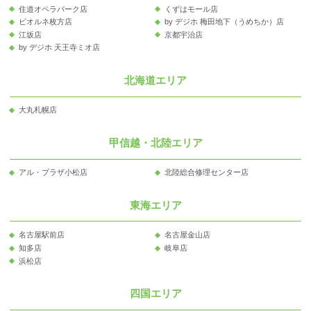
住道オペラパーク店
くずはモール店
ビオルネ枚方店
by デジホ 梅田地下（うめちか）店
江坂店
京都宇治店
by デジホ 天王寺ミオ店
北海道エリア
大丸札幌店
甲信越・北陸エリア
アル・プラザ小松店
北陸総合修理センター店
東海エリア
名古屋駅前店
名古屋金山店
知多店
岐阜店
浜松店
四国エリア