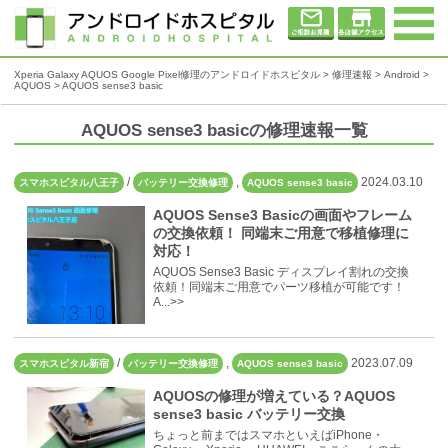
Xperia Galaxy AQUOS Google Pixel修理のアンドロイドホスピタル
>
修理速報
>
Android
>
AQUOS
>
AQUOS sense3 basic
AQUOS sense3 basicの修理速報一覧
/
,
2024.03.10
スマホスピタル八王子
バッテリー交換修理
AQUOS sense3 basic
AQUOS Sense3 Basicの画面やフレーム
の交換依頼！ 同端末ご用意で移植修理に
対応！
AQUOS Sense3 Basic ディスプレイ割れの交換
依頼！同端末ご用意でパーツ移植が可能です！
A...>>
/
,
2023.07.09
スマホスピタル新宿
バッテリー交換修理
AQUOS sense3 basic
AQUOSの修理が増えている？AQUOS
sense3 basic バッテリー交換
ちょっと前まではスマホといえばiPhone・