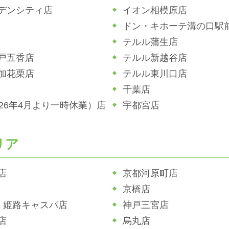
デンシティ店
イオン相模原店
ドン・キホーテ溝の口駅
テルル蒲生店
戸五香店
テルル新越谷店
加花栗店
テルル東川口店
千葉店
026年4月より一時休業）店
宇都宮店
リア
店
京都河原町店
京橋店
ホ 姫路キャスパ店
神戸三宮店
店
烏丸店