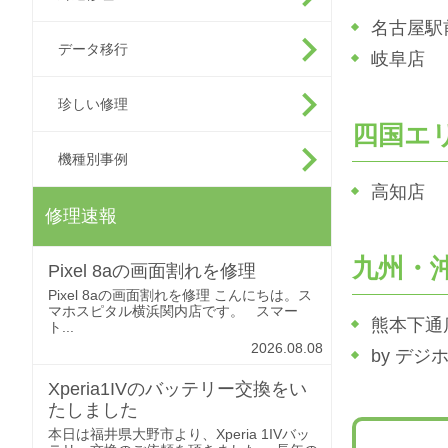
名古屋駅
データ移行
岐阜店
珍しい修理
四国エ
機種別事例
高知店
修理速報
九州・
Pixel 8aの画面割れを修理
Pixel 8aの画面割れを修理 こんにちは。ス
マホスピタル横浜関内店です。 スマー
熊本下通
ト...
2026.08.08
by デ
Xperia1IVのバッテリー交換をい
たしました
本日は福井県大野市より、Xperia 1IVバッ