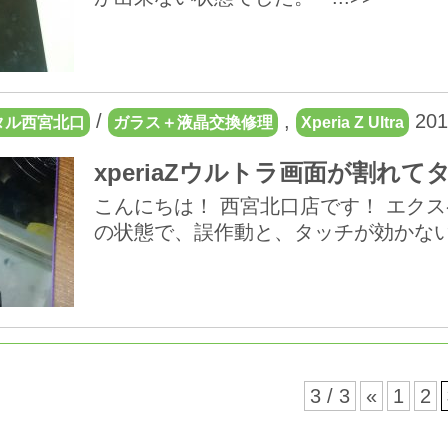
/
,
201
タル西宮北口
ガラス＋液晶交換修理
Xperia Z Ultra
xperiaZウルトラ画面が割れ
こんにちは！ 西宮北口店です！ エク
の状態で、誤作動と、タッチが効かないとい
3 / 3
«
1
2