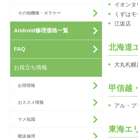
イオンタ
その他機種・ガラケー
くずはモ
江坂店
Android修理価格一覧
北海道
FAQ
大丸札幌
お役立ち情報
お得情報
甲信越
おススメ情報
アル・プ
マメ知識
東海エ
郵送修理