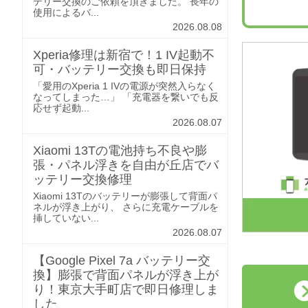
テリー交換のご依頼を頂きました。 長年の
使用によるバ...
2026.08.08
Xperia修理は新宿で！1 IV起動不
可・バッテリー交換も即日保持
「愛用のXperia 1 IVの電源が突然入らなく
なってしまった…」 「充電器を繋いでも反
応せず起動...
2026.08.07
Xiaomi 13Tの電池持ち不良や膨
張・パネル浮きを自由が丘店でバ
ッテリー交換修理
Xiaomi 13Tのバッテリーが膨張して背面パ
ネルが浮き上がり、 さらに充電ケーブルを
挿していない...
2026.08.07
【Google Pixel 7a バッテリー交
換】膨張で背面パネルが浮き上が
り！東京大手町店で即日修理しま
した