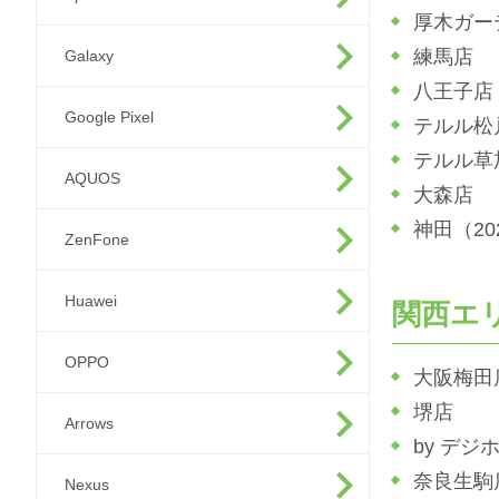
厚木ガー
練馬店
Galaxy
八王子店
Google Pixel
テルル松
テルル草
AQUOS
大森店
神田（2
ZenFone
Huawei
関西エ
OPPO
大阪梅田
堺店
Arrows
by デジ
奈良生駒
Nexus