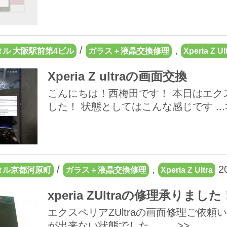
/
,
ル 大阪駅前第4ビル
ガラス＋液晶交換修理
Xperia Z Ul
Xperia Z ultraの画面交換
こんにちは！西梅田です！ 本日はエクスペ
した！ 状態としてはこんな感じです ...
/
,
20
タル京都河原町
ガラス＋液晶交換修理
Xperia Z Ultra
xperia ZUltraの修理承りまし
エクスペリアZUltraの画面修理ご依
が出来ない状態でした。 ...>>