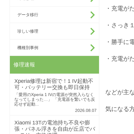
・充電が
データ移行
・さっき
珍しい修理
・勝手に
機種別事例
・充電が
修理速報
Xperia修理は新宿で！1 IV起動不
可・バッテリー交換も即日保持
などが主
「愛用のXperia 1 IVの電源が突然入らなく
なってしまった…」 「充電器を繋いでも反
応せず起動...
気になる方
2026.08.07
Xiaomi 13Tの電池持ち不良や膨
張・パネル浮きを自由が丘店でバ