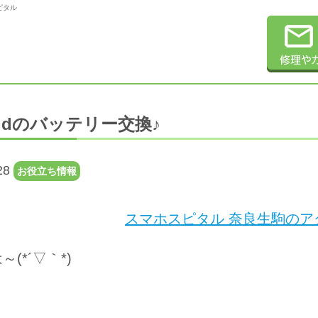
スピタル
oidのバッテリー交換♪
28
お役立ち情報
スマホスピタル 奈良生駒のアク
(*´▽｀*)