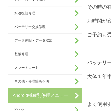
その時の
水没復旧修理
お時間が
バッテリー交換修理
ご予約も
データ復旧・データ取出
基板修理
バッテリ
スマートコート
大体１年半
その他・修理箇所不明
Android機種別修理メニュー
よく使用
Xperia