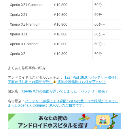
Xperia XZ1 Compact
￥10,800
60分～
Xperia XZ1
￥10,800
60分～
Xperia XZ Premium
￥10,800
60分～
Xperia XZs
￥10,800
60分～
Xperia X Compact
￥10,800
60分～
Xperia XZ
￥10,800
60分～
よくある修理事例の紹介
アンドロイドホスピタル八王子店：
【ZenPad S8.0】バッテリー膨張し
画面が押し出され隙間が発生
電池交換修理はお任せ下さい！
藤沢店：
Xperia XZ3の画面が浮いてしまった！バッテリー膨張？
名古屋店：
バッテリー膨張により背面パネルに数ミリの隙間ができてし
まったXperia X Compact (SO-02J)のご相談です。