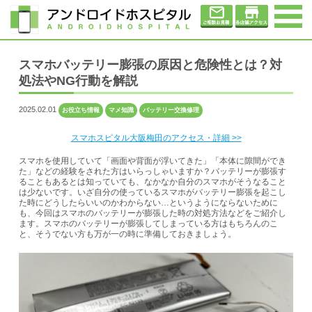
スマホバッテリー膨張の原因と危険性とは？対
処法やNG行動を解説
2025.02.01
お役立ち情報
マメ知識
バッテリー交換修理
スマホスピタル大阪梅田のアクセス・詳細 >>
スマホを使用していて「画面や背面が浮いてきた」「本体に隙間ができ
た」などの経験をされた方はいらっしゃいますか？バッテリーが膨張す
ることもあるとは知っていても、なかなか自分のスマホがそうなること
は少ないです。いざ自分の使っているスマホがバッテリー膨張を起こし
た時にどうしたらいいのかわからない…というようにならないために
も、今回はスマホのバッテリーが膨張した時の対処方法などをご紹介し
ます。スマホのバッテリーが膨張してしまっている方はもちろんのこ
と、そうでない方も万が一の時に準備しておきましょう。