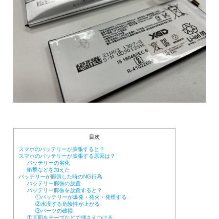
目次
スマホのバッテリーが膨張すると？
スマホのバッテリーが膨張する原因は？
バッテリーの劣化
衝撃などを加えた
バッテリーが膨張した時のNG行為
バッテリー膨張の放置
バッテリー膨張を放置すると？
①バッテリーが爆発・発火・発煙する
②水没する危険性が上がる
③パーツの破損
①画面をテープなどで押さえつける