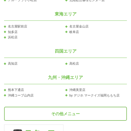
東海エリア
名古屋駅前店
名古屋金山店
知多店
岐阜店
浜松店
四国エリア
高知店
高松店
九州・沖縄エリア
熊本下通店
沖縄美里店
沖縄コープ山内店
by デジホ マークイズ福岡ももち店
その他メニュー