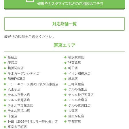
対応店舗一覧
最寄りの店舗をご選択ください。
関東エリア
新宿店
横浜駅前店
藤沢店
秋葉原店
横浜関内店
町田店
厚木ガーデンシティ店
イオン相模原店
船橋FACE店
練馬店
ドン・キホーテ溝の口駅前出張所店
三軒茶屋店
八王子店
テルル蒲生店
テルル宮野木店
テルル松戸五香店
テルル新越谷店
テルル成増店
テルル草加花栗店
テルル東川口店
テルル南流山店
大森店
千葉店
自由が丘店
神田（2026年4月より一時休業）店
宇都宮店
東京大手町店