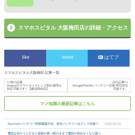
スマホスピタル 大阪梅田店の詳細・アクセス
like
tweet
はてブ
スマホスピタル大阪梅田 記事一覧
<<前の記事
次の記事>>
Galaxyのアウトカメラレンズ割れ修理も
GooglePixel3a バッテリー交換 即日対応
対応可能です！【横浜関内店】
可能です。
マメ知識
の最新記事はこちら
Xperiaのバッテリー性能確認方法、劣化バッテリーはどこで交換？
2026.02.03
電話を切ろうとすると画面が真っ暗のままで電話が切れなくなり困っ