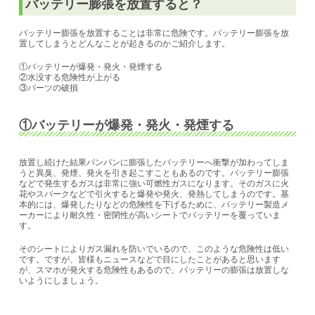
バッテリー膨張を放置すると？
バッテリー膨張を放置することは非常に危険です。バッテリー膨張を放
置してしまうとどんなことが起きるのかご紹介します。
①バッテリーが爆発・発火・発煙する
②水没する危険性が上がる
③パーツの破損
①バッテリーが爆発・発火・発煙する
放置し続けた結果パンパンに膨張したバッテリーへ
衝撃が加わってしま
うと
異臭、発煙、発火を引き起こすこともあるのです。
バッテリー膨張
などで発生するガスは非常に強い可燃性ガスになります。そのガスに火
花やスパークなどで引火すると爆発や発火、発熱してしまうのです。基
本的には、爆発したりなどの危険性を下げるために、バッテリー製造メ
ーカーにより耐久性・密閉性が高いシートでバッテリーを覆っていま
す。
そのシートによりガス漏れを防いでいるので、このような危険性は低い
です。ですが、皆様もニュースなどで目にしたことがあると思います
が、スマホが発火する危険性もあるので、バッテリーの膨張は放置しな
いようにしましょう。