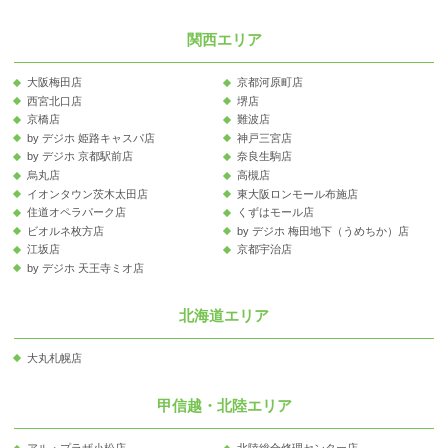
関西エリア
大阪梅田店
京都河原町店
西宮北口店
堺店
京橋店
難波店
by デジホ 姫路キャスパ店
神戸三宮店
by デジホ 京都駅前店
奈良生駒店
烏丸店
高槻店
イオンタウン茨木太田店
東大阪ロンモール布施店
住道オペラパーク店
くずはモール店
ビオルネ枚方店
by デジホ 梅田地下（うめちか）店
江坂店
京都宇治店
by デジホ 天王寺ミオ店
北海道エリア
大丸札幌店
甲信越・北陸エリア
アル・プラザ小松店
北陸総合修理センター店