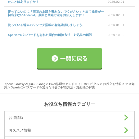
たことはありますか？
2026.02.01
覆ってないのに「画面の上部を覆わないでください」と出て操作が一
切出来ないAndroid。原因と回避方法をお伝えします！
2026.02.01
使っている端末のワンセグ搭載の有無確認しましょう。
2026.01.01
Xperiaのパスワードを忘れた場合の解除方法・対処法の解説
2025.10.02
Xperia Galaxy AQUOS Google Pixel修理のアンドロイドホスピタル
>
お役立ち情報
>
マメ知
識
> Xperiaのパスワードを忘れた場合の解除方法・対処法の解説
お役立ち情報カテゴリー
お得情報
おススメ情報