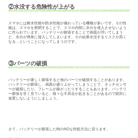
②水没する危険性が上がる
スマホには耐水性能や防水性能が備わっている機種が多いです。その性
能は、スマホを密閉することで、スマホ内部に水分を侵入させないよう
に作られています。バッテリーが膨張することで画面が浮いてしまう
と、水分が簡単に侵入してしまいます。その結果水没するリスクが高く
なる…ということになってしまうのです。
③パーツの破損
バッテリーが著しく膨張すると他のパーツが破損することがあります。
バッテリーが膨張し、画面が盛り上がってしまうことで、タッチセンサ
ーが破損したり。フレームが曲がったりすることもあります。バッテリ
ー膨張を甘く見ていると、様々な不具合が起きることがあるので絶対に
放置しないようにしましょう。
さて、バッテリーが膨張した時のNGな対処方法に戻ります。