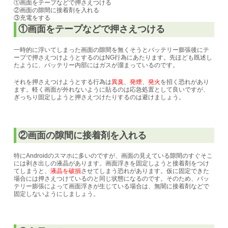
①画面をテープなどで押さえつける
②画面の隙間に接着剤を入れる
③充電をする
①画面をテープなどで押さえつける
一時的に浮いてしまった画面の隙間を無くそうとバッテリー膨張後にテ
ープで押さえつけようとするのはNG行為にあたります。先ほども既述し
たように、バッテリー内部にはガスが溜まっているのです。
それを押さえつけようとする行為は
異臭
、
発煙
、
発火
を招く恐れがあり
ます。
軽く画面が外れないように貼るのは応急処置として良いですが、
ぎっちり固定しようと押さえつけたりするのは避けましょう。
②画面の隙間に接着剤を入れる
特にAndroidのスマホに多いのですが、画面の見えている隙間のすぐそこ
には剥き出しの液晶があります。
画面浮きを固定しようと接着剤をつけ
てしまうと、
液晶を破損
させてしまう恐れがあります。
仮に固定できた
場合には押さえつけているのと
同じ状態になるのです。
そのため、バッ
テリー膨張によって画面浮きが生じている場合は、無闇に接着剤などで
固定しないようにしましょう。