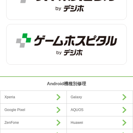
Android機種別修理
Xperia
Galaxy
Google Pixel
AQUOS
ZenFone
Huawei