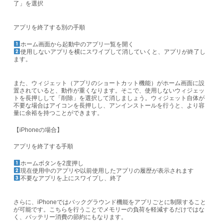
了」を選択
アプリを終了する別の手順
ホーム画面から起動中のアプリ一覧を開く
使用しないアプリを横にスワイプして消していくと、アプリが終了し
ます。
また、ウィジェット（アプリのショートカット機能）がホーム画面に設
置されていると、動作が重くなります。そこで、使用しないウィジェッ
トを長押しして「削除」を選択して消しましょう。
ウィジェット自体が
不要な場合はアイコンを長押しし、アンインストールを行うと、より容
量に余裕を持つことができます。
【iPhoneの場合】
アプリを終了する手順
ホームボタンを2度押し
現在使用中のアプリや以前使用したアプリの履歴が表示されます
不要なアプリを上にスワイプし、終了
さらに、iPhoneではバックグラウンド機能をアプリごとに制限すること
が可能です。こちらを行うことでメモリーの負荷を軽減するだけではな
く、バッテリー消費の節約にもなります。