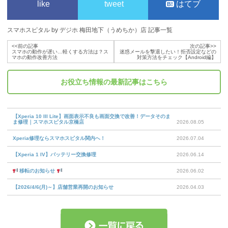
like
tweet
はてブ
スマホスピタル by デジホ 梅田地下（うめちか）店 記事一覧
<<前の記事
次の記事>>
スマホの動作が遅い…軽くする方法は？ス
迷惑メールを撃退したい！拒否設定などの
マホの動作改善方法
対策方法をチェック【Android編】
お役立ち情報
の最新記事はこちら
【Xperia 10 III Lite】画面表示不良も画面交換で改善！データそのま
ま修理｜スマホスピタル京橋店
2026.08.05
Xperia修理ならスマホスピタル関内へ！
2026.07.04
【Xperia 1 IV】バッテリー交換修理
2026.06.14
移転のお知らせ
2026.06.02
【2026/4/6(月)～】店舗営業再開のお知らせ
2026.04.03