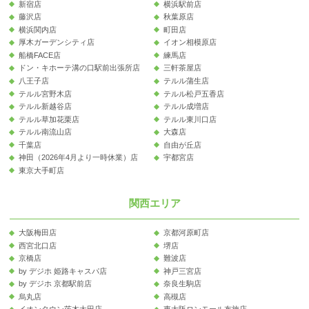
新宿店
横浜駅前店
藤沢店
秋葉原店
横浜関内店
町田店
厚木ガーデンシティ店
イオン相模原店
船橋FACE店
練馬店
ドン・キホーテ溝の口駅前出張所店
三軒茶屋店
八王子店
テルル蒲生店
テルル宮野木店
テルル松戸五香店
テルル新越谷店
テルル成増店
テルル草加花栗店
テルル東川口店
テルル南流山店
大森店
千葉店
自由が丘店
神田（2026年4月より一時休業）店
宇都宮店
東京大手町店
関西エリア
大阪梅田店
京都河原町店
西宮北口店
堺店
京橋店
難波店
by デジホ 姫路キャスパ店
神戸三宮店
by デジホ 京都駅前店
奈良生駒店
烏丸店
高槻店