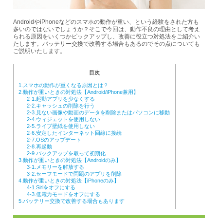
AndroidやiPhoneなどのスマホの動作が重い、という経験をされた方も
多いのではないでしょうか？そこで今回は、動作不良の理由として考え
られる原因をいくつかピックアップし、改善に役立つ対処法をご紹介い
たします。バッテリー交換で改善する場合もあるのでその点についても
ご説明いたします。
目次
1.スマホの動作が重くなる原因とは？
2.動作が重いときの対処法【Android/iPhone兼用】
2-1.起動アプリを少なくする
2-2.キャッシュの削除を行う
2-3.見ない画像や動画のデータを削除またはパソコンに移動
2-4.ウィジェットを使用しない
2-5.ライブ壁紙を使用しない
2-6.安定したインターネット回線に接続
2-7.OSのアップデート
2-8.再起動
2-9.バックアップを取って初期化
3.動作が重いときの対処法【Androidのみ】
3-1.メモリーを解放する
3-2.セーフモードで問題のアプリを削除
4.動作が重いときの対処法【iPhoneのみ】
4-1.Siriをオフにする
4-3.低電力モードをオフにする
5.バッテリー交換で改善する場合もあります