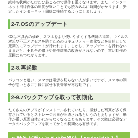
続待ち状態がたびたび起こるので動作も重くなります。また、インター
ネット回線自体の速度が遅いことでも読み込みに時間がかかります。安
定したインターネット回線に接続するようにしましょう。
2-7.OSのアップデート
OSは不具合の修正、スマホをより使いやすくする機能の追加、ウイルス
対策や不正アクセスを防ぐためのセキュリティー強化などを目的として
定期的にアップデートが行われます。しかし、
アップデートを行わない
ままだと、不具合の修正や動作環境の改善がされないので、重い動作の
原因にもつながります。
2-8.再起動
パソコンと違い、スマホは電源を切らない人が多いですが、スマホの調
子が悪いときに手軽に試せる改善策が再起動です。
2-9.バックアップを取って初期化
たくさんのアプリがインストールされていたり、撮影した写真が多く保
存されているとストレージ容量が圧迫されるというのもありますが、動
作が重い原因自体がわからなくなることもあります。その際は必要なデ
ータのバックアップを取ってからの初期化も有効です。