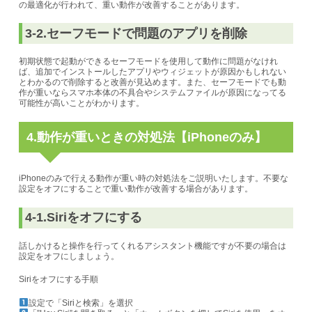
の最適化が行われて、重い動作が改善することがあります。
3-2.セーフモードで問題のアプリを削除
初期状態で起動ができるセーフモードを使用して動作に問題がなけれ
ば、追加でインストールしたアプリやウィジェットが原因かもしれない
とわかるので削除すると改善が見込めます。
また、セーフモードでも動
作が重いならスマホ本体の不具合やシステムファイルが原因になってる
可能性が高いことがわかります。
4.動作が重いときの対処法【iPhoneのみ】
iPhoneのみで行える動作が重い時の対処法をご説明いたします。不要な
設定をオフにすることで重い動作が改善する場合があります。
4-1.Siriをオフにする
話しかけると操作を行ってくれるアシスタント機能ですが不要の場合は
設定をオフにしましょう。
Siriをオフにする手順
設定で「Siriと検索」を選択