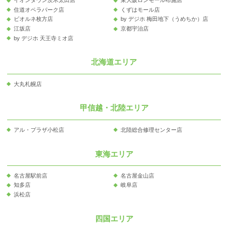
イオンタウン茨木太田店
東大阪ロンモール布施店
住道オペラパーク店
くずはモール店
ビオルネ枚方店
by デジホ 梅田地下（うめちか）店
江坂店
京都宇治店
by デジホ 天王寺ミオ店
北海道エリア
大丸札幌店
甲信越・北陸エリア
アル・プラザ小松店
北陸総合修理センター店
東海エリア
名古屋駅前店
名古屋金山店
知多店
岐阜店
浜松店
四国エリア