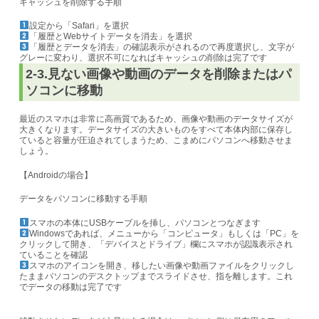
キャッシュを削除する手順
設定から「Safari」を選択
「履歴とWebサイトデータを消去」を選択
「履歴とデータを消去」の確認表示がされるので再度選択し、文字が
グレーに変わり、選択不可になればキャッシュの削除は完了です
2-3.見ない画像や動画のデータを削除またはパ
ソコンに移動
最近のスマホは非常に高画質であるため、画像や動画のデータサイズが
大きくなります。
データサイズの大きいものをすべて本体内部に保存し
ていると容量が圧迫されてしまう
ため、こまめにパソコンへ移動させま
しょう。
【Androidの場合】
データをパソコンに移動する手順
スマホの本体にUSBケーブルを挿し、パソコンとつなぎます
Windowsであれば、メニューから「コンピュータ」もしくは「PC」を
クリックして開き、「デバイスとドライブ」欄にスマホが認識表示され
ていることを確認
スマホのアイコンを開き、移したい画像や動画ファイルをクリックし
たままパソコンのデスクトップまでスライドさせ、指を離します。これ
でデータの移動は完了です