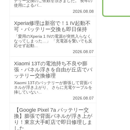
テリー交換のご依頼を頂きました。 長年の
使用によるバ...
2026.08.08
Xperia修理は新宿で！1 IV起動不
可・バッテリー交換も即日保持
「愛用のXperia 1 IVの電源が突然入らなく
なってしまった…」 「充電器を繋いでも反
応せず起動...
2026.08.07
Xiaomi 13Tの電池持ち不良や膨
張・パネル浮きを自由が丘店でバ
ッテリー交換修理
Xiaomi 13Tのバッテリーが膨張して背面パ
ネルが浮き上がり、 さらに充電ケーブルを
挿していない...
2026.08.07
【Google Pixel 7a バッテリー交
換】膨張で背面パネルが浮き上が
り！東京大手町店で即日修理しま
した