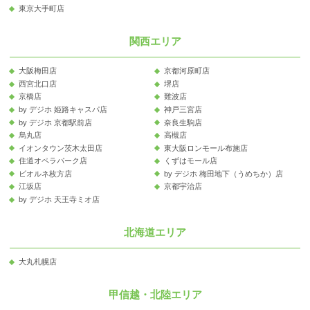
東京大手町店
関西エリア
大阪梅田店
京都河原町店
西宮北口店
堺店
京橋店
難波店
by デジホ 姫路キャスパ店
神戸三宮店
by デジホ 京都駅前店
奈良生駒店
烏丸店
高槻店
イオンタウン茨木太田店
東大阪ロンモール布施店
住道オペラパーク店
くずはモール店
ビオルネ枚方店
by デジホ 梅田地下（うめちか）店
江坂店
京都宇治店
by デジホ 天王寺ミオ店
北海道エリア
大丸札幌店
甲信越・北陸エリア