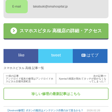
E-mail
takatsuki@smahospital.jp
スマホスピタル 高槻店の詳細・アクセス
like
tweet
はてブ
スマホスピタル 高槻 記事一覧
<<前の記事
次の記事>>
アンドロイド端末の修理はアンドロイドホ
Xperiaの画面が割れてタッチが効かなくな
スピタル京都河原町店
ってしまった！
珍しい修理
の最新記事はこちら
【Android修理】ボタンの陥没はメンテナンス作業のみで直るかも？
2026.02.20