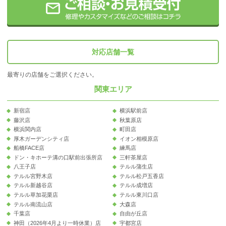
対応店舗一覧
最寄りの店舗をご選択ください。
関東エリア
新宿店
横浜駅前店
藤沢店
秋葉原店
横浜関内店
町田店
厚木ガーデンシティ店
イオン相模原店
船橋FACE店
練馬店
ドン・キホーテ溝の口駅前出張所店
三軒茶屋店
八王子店
テルル蒲生店
テルル宮野木店
テルル松戸五香店
テルル新越谷店
テルル成増店
テルル草加花栗店
テルル東川口店
テルル南流山店
大森店
千葉店
自由が丘店
神田（2026年4月より一時休業）店
宇都宮店