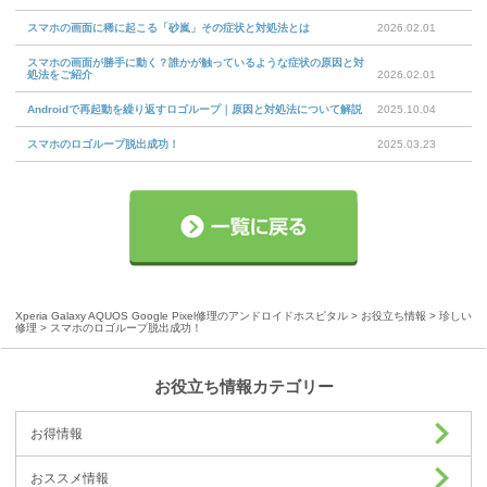
スマホの画面に稀に起こる「砂嵐」その症状と対処法とは
2026.02.01
スマホの画面が勝手に動く？誰かが触っているような症状の原因と対
処法をご紹介
2026.02.01
Androidで再起動を繰り返すロゴループ｜原因と対処法について解説
2025.10.04
スマホのロゴループ脱出成功！
2025.03.23
Xperia Galaxy AQUOS Google Pixel修理のアンドロイドホスピタル
>
お役立ち情報
>
珍しい
修理
> スマホのロゴループ脱出成功！
お役立ち情報カテゴリー
お得情報
おススメ情報