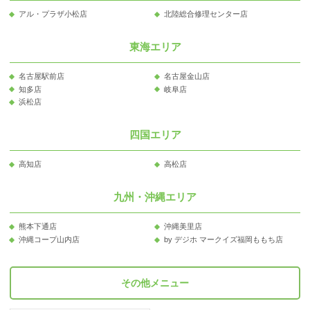
アル・プラザ小松店
北陸総合修理センター店
東海エリア
名古屋駅前店
名古屋金山店
知多店
岐阜店
浜松店
四国エリア
高知店
高松店
九州・沖縄エリア
熊本下通店
沖縄美里店
沖縄コープ山内店
by デジホ マークイズ福岡ももち店
その他メニュー