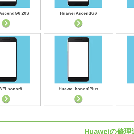
AscendG6 20S
Huawei AscendG6
EI honor8
Huawei honor6Plus
Huaweiの修