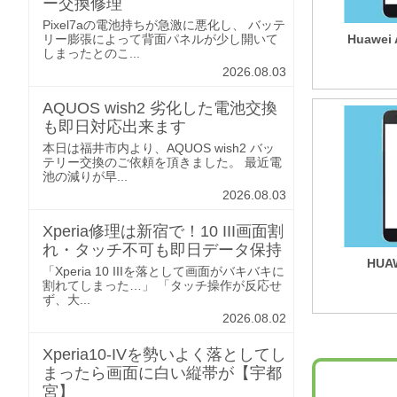
ー交換修理
Pixel7aの電池持ちが急激に悪化し、 バッテ
リー膨張によって背面パネルが少し開いて
Huawei 
しまったとのこ...
2026.08.03
AQUOS wish2 劣化した電池交換
も即日対応出来ます
本日は福井市内より、AQUOS wish2 バッ
テリー交換のご依頼を頂きました。 最近電
池の減りが早...
2026.08.03
Xperia修理は新宿で！10 III画面割
れ・タッチ不可も即日データ保持
HUAW
「Xperia 10 IIIを落として画面がバキバキに
割れてしまった…」 「タッチ操作が反応せ
ず、大...
2026.08.02
Xperia10-IVを勢いよく落としてし
まったら画面に白い縦帯が【宇都
宮】