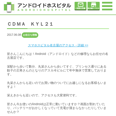
ＣＤＭＡ ＫＹＬ２１
2017.06.08
お役立ち情報
スマホスピタル名古屋のアクセス・詳細 >>
皆さんこんにちは！Android（アンドロイド）などの修理ならお任せの名
古屋店です。
栄駅から歩いて数分、丸栄さんから歩いてすぐ、プリンセス通りにある
餃子の王将さんのとなりのアスカヰビルにて年中無休で営業しておりま
す。
丸栄さんからも近いのでお買い物のついでにお越しになるお客様もいま
すよ！
栄えきからも近いので、アクセスも大変便利です。
皆さん今お使いのAndroidは正常に動いていますか？画面が割れていた
り、バッテリーがおかしくなっていて充電が溜まらなかったりしていま
せんか？