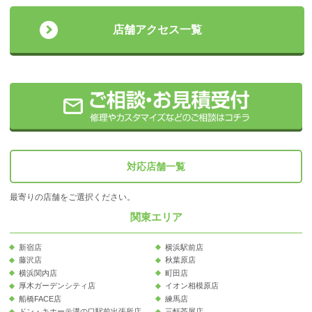
店舗アクセス一覧
対応店舗一覧
最寄りの店舗をご選択ください。
関東エリア
新宿店
横浜駅前店
藤沢店
秋葉原店
横浜関内店
町田店
厚木ガーデンシティ店
イオン相模原店
船橋FACE店
練馬店
ドン・キホーテ溝の口駅前出張所店
三軒茶屋店