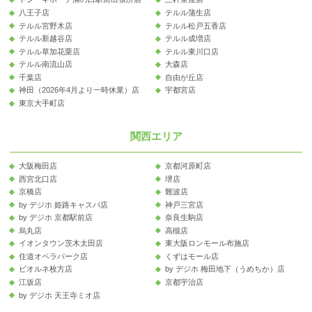
八王子店
テルル蒲生店
テルル宮野木店
テルル松戸五香店
テルル新越谷店
テルル成増店
テルル草加花栗店
テルル東川口店
テルル南流山店
大森店
千葉店
自由が丘店
神田（2026年4月より一時休業）店
宇都宮店
東京大手町店
関西エリア
大阪梅田店
京都河原町店
西宮北口店
堺店
京橋店
難波店
by デジホ 姫路キャスパ店
神戸三宮店
by デジホ 京都駅前店
奈良生駒店
烏丸店
高槻店
イオンタウン茨木太田店
東大阪ロンモール布施店
住道オペラパーク店
くずはモール店
ビオルネ枚方店
by デジホ 梅田地下（うめちか）店
江坂店
京都宇治店
by デジホ 天王寺ミオ店