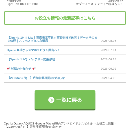
<<前の記事
次の記事>>
Light Tab BM-LTBU300
オプティマス チャットの修理なら！
お役立ち情報
の最新記事はこちら
【Xperia 10 III Lite】画面表示不良も画面交換で改善！データそのま
ま修理｜スマホスピタル京橋店
2026.08.05
Xperia修理ならスマホスピタル関内へ！
2026.07.04
【Xperia 1 IV】バッテリー交換修理
2026.06.14
移転のお知らせ
2026.06.02
【2026/4/6(月)～】店舗営業再開のお知らせ
2026.04.03
Xperia Galaxy AQUOS Google Pixel修理のアンドロイドホスピタル
>
お役立ち情報
>
【2026/4/6(月)～】店舗営業再開のお知らせ