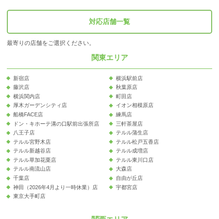
対応店舗一覧
最寄りの店舗をご選択ください。
関東エリア
新宿店
横浜駅前店
藤沢店
秋葉原店
横浜関内店
町田店
厚木ガーデンシティ店
イオン相模原店
船橋FACE店
練馬店
ドン・キホーテ溝の口駅前出張所店
三軒茶屋店
八王子店
テルル蒲生店
テルル宮野木店
テルル松戸五香店
テルル新越谷店
テルル成増店
テルル草加花栗店
テルル東川口店
テルル南流山店
大森店
千葉店
自由が丘店
神田（2026年4月より一時休業）店
宇都宮店
東京大手町店