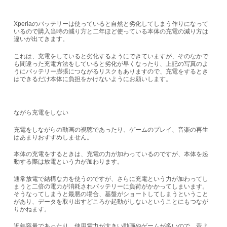
Xperiaのバッテリーは使っていると自然と劣化してしまう作りになって
いるので購入当時の減り方と二年ほど使っている本体の充電の減り方は
違いが出てきます。
これは、充電をしていると劣化するようにできていますが、そのなかで
も間違った充電方法をしていると劣化が早くなったり、上記の写真のよ
うにバッテリー膨張につながるリスクもありますので、充電をするとき
はできるだけ本体に負担をかけないようにお願いします。
ながら充電をしない
充電をしながらの動画の視聴であったり、ゲームのプレイ、音楽の再生
はあまりおすすめしません。
本体の充電をするときは、充電の力が加わっているのですが、本体を起
動する際は放電という力が加わります。
通常放電で結構な力を使うのですが、さらに充電という力が加わってし
まうと二倍の電力が消耗されバッテリーに負荷がかかってしまいます。
そうなってしまうと最悪の場合、基盤がショートしてしまうということ
があり、データを取り出すどころか起動がしないということにもつなが
りかねます。
近年容量であったり、使用電力が大きい動画やゲームが多いので、昔よ