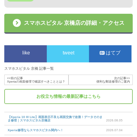
スマホスピタル 京橋店の詳細・アクセス
like
tweet
はてブ
スマホスピタル 京橋 記事一覧
<<前の記事
次の記事>>
Xperiaの画面修理で確認すべきこととは？
便利な郵送修理のご案内
お役立ち情報
の最新記事はこちら
【Xperia 10 III Lite】画面表示不良も画面交換で改善！データそのま
ま修理｜スマホスピタル京橋店
2026.08.05
Xperia修理ならスマホスピタル関内へ！
2026.07.04