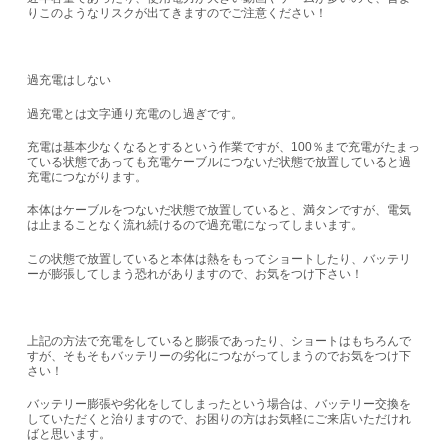
りこのようなリスクが出てきますのでご注意ください！
過充電はしない
過充電とは文字通り充電のし過ぎです。
充電は基本少なくなるとするという作業ですが、100％まで充電がたまっ
ている状態であっても充電ケーブルにつないだ状態で放置していると過
充電につながります。
本体はケーブルをつないだ状態で放置していると、満タンですが、電気
は止まることなく流れ続けるので過充電になってしまいます。
この状態で放置していると本体は熱をもってショートしたり、バッテリ
ーが膨張してしまう恐れがありますので、お気をつけ下さい！
上記の方法で充電をしていると膨張であったり、ショートはもちろんで
すが、そもそもバッテリーの劣化につながってしまうのでお気をつけ下
さい！
バッテリー膨張や劣化をしてしまったという場合は、バッテリー交換を
していただくと治りますので、お困りの方はお気軽にご来店いただけれ
ばと思います。