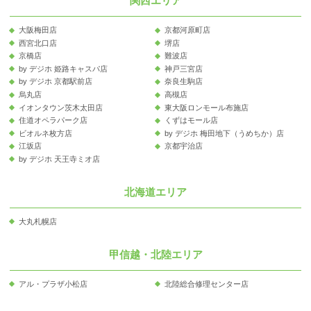
関西エリア
大阪梅田店
京都河原町店
西宮北口店
堺店
京橋店
難波店
by デジホ 姫路キャスパ店
神戸三宮店
by デジホ 京都駅前店
奈良生駒店
烏丸店
高槻店
イオンタウン茨木太田店
東大阪ロンモール布施店
住道オペラパーク店
くずはモール店
ビオルネ枚方店
by デジホ 梅田地下（うめちか）店
江坂店
京都宇治店
by デジホ 天王寺ミオ店
北海道エリア
大丸札幌店
甲信越・北陸エリア
アル・プラザ小松店
北陸総合修理センター店