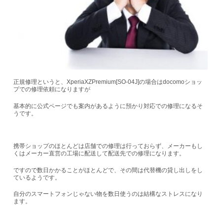
正規修理というと、XperiaXZPremium[SO-04J]の場合はdocomoショッ
プでの修理依頼になりますが
基本的に公式ページでも案内があるように
預かり対応での修理
になるそ
うです。
携帯ショップのほとんどは店舗での修理は行っておらず、メーカーもし
くはメーカー直営の工場に配送して配送先での修理になります。
ですので数日かかることがほとんどで、その間は代替機の貸し出しをし
ているようです。
自分のスマートフォンじゃない物を数日使うのは結構なストレスになり
ます。