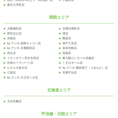
東京大手町店
関西エリア
大阪梅田店
京都河原町店
西宮北口店
堺店
京橋店
難波店
by デジホ 姫路キャスパ店
神戸三宮店
by デジホ 京都駅前店
奈良生駒店
烏丸店
高槻店
イオンタウン茨木太田店
東大阪ロンモール布施店
住道オペラパーク店
くずはモール店
ビオルネ枚方店
by デジホ 梅田地下（うめちか）店
江坂店
京都宇治店
by デジホ 天王寺ミオ店
北海道エリア
大丸札幌店
甲信越・北陸エリア