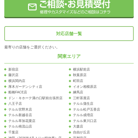
対応店舗一覧
最寄りの店舗をご選択ください。
関東エリア
新宿店
横浜駅前店
藤沢店
秋葉原店
横浜関内店
町田店
厚木ガーデンシティ店
イオン相模原店
船橋FACE店
練馬店
ドン・キホーテ溝の口駅前出張所店
三軒茶屋店
八王子店
テルル蒲生店
テルル宮野木店
テルル松戸五香店
テルル新越谷店
テルル成増店
テルル草加花栗店
テルル東川口店
テルル南流山店
大森店
千葉店
自由が丘店
神田（2026年4月より一時休業）店
宇都宮店