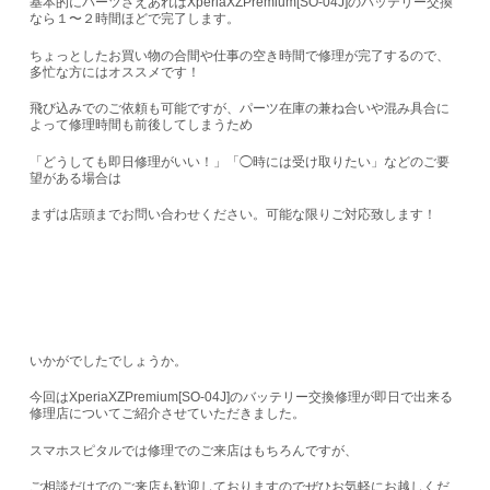
基本的に
パーツさえあればXperiaXZPremium[SO-04J]のバッテリー交換
なら１〜２時間ほどで完了
します。
ちょっとしたお買い物の合間や仕事の空き時間で修理が完了するので、
多忙な方にはオススメです！
飛び込みでのご依頼も可能ですが、パーツ在庫の兼ね合いや混み具合に
よって修理時間も前後してしまうため
「どうしても即日修理がいい！」「◯時には受け取りたい」などのご要
望がある場合は
まずは店頭までお問い合わせください。可能な限りご対応致します！
いかがでしたでしょうか。
今回はXperiaXZPremium[SO-04J]のバッテリー交換修理が即日で出来る
修理店についてご紹介させていただきました。
スマホスピタルでは修理でのご来店はもちろんですが、
ご相談だけでのご来店も歓迎しておりますのでぜひお気軽にお越しくだ