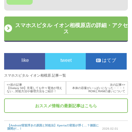
スマホスピタル イオン相模原店の詳細・アクセ
ス
like
tweet
はてブ
スマホスピタル イオン相模原 記事一覧
<<前の記事
次の記事>>
【Galaxy S8】充電しても中々電池が増え
本体の容量がいっぱいになった・・・！
ない...対処方法や修理方法をご紹介！
ROMとRAMの違いについて
おススメ情報
の最新記事はこちら
【Android背面浮きの原因と対処法】Xperiaの背面が浮く…？側面に
隙間が…！
2026.02.01