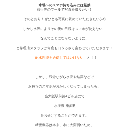
水場へのスマホ持ち込みには厳禁
旅行先のプールで写真を撮りたい！
そのとおり！ぜひとも写真に収めていただきたい('ω')
しかし水没によりその後の日程はスマホが使えない…
なんてことにならないように、
と修理店スタッフは何度も口うるさく言わせていただきます！
「耐水性能を過信してはいけない」
と！！
しかし、残念ながら水没や結露などで
お持ちのスマホがおかしくなってしまったら、
当大阪駅前第4ビル店にて
「水没復旧修理」
をお受けすることができます。
精密機器は本来、水に大変弱いため、