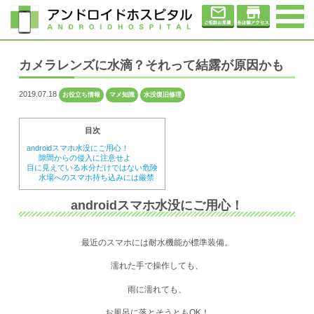
カメラレンズに水滴？それって結露が原因かも
2019.07.18
お役立ち情報
マメ知識
水没復旧修理
目次
androidスマホ水没にご用心！
隙間からの侵入に注意せよ
目に見えている水分だけではない危険
水場へのスマホ持ち込みには厳禁
androidスマホ水没にご用心！
最近のスマホには耐水機能が標準装備
。
濡れた手で操作しても、
雨に濡れても、
お風呂に落とそうともOK！