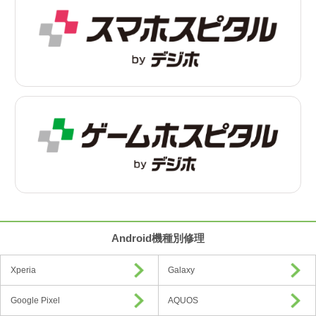
Android機種別修理
Xperia
Galaxy
Google Pixel
AQUOS