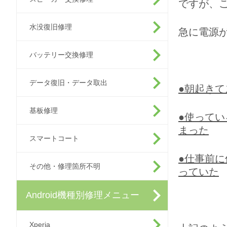
ですが、
水没復旧修理
急に電源
バッテリー交換修理
データ復旧・データ取出
●朝起き
基板修理
●使って
まった
スマートコート
●仕事前
その他・修理箇所不明
っていた
Android機種別修理メニュー
Xperia