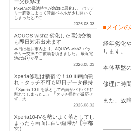
ー交換修理
Pixel7aの電池持ちが急激に悪化し、 バッテ
リー膨張によって背面パネルが少し開いて
しまったとのこ...
2026.08.03
■メイン
AQUOS wish2 劣化した電池交換
も即日対応出来ます
経年劣化
本日は福井市内より、AQUOS wish2 バッ
ります。
テリー交換のご依頼を頂きました。 最近電
池の減りが早...
2026.08.03
本体基盤
Xperia修理は新宿で！10 III画面割
れ・タッチ不可も即日データ保持
修理に時
「Xperia 10 IIIを落として画面がバキバキに
割れてしまった…」 「タッチ操作が反応せ
ず、大...
また、故
2026.08.02
Xperia10-IVを勢いよく落としてし
まったら画面に白い縦帯が【宇都
宮】