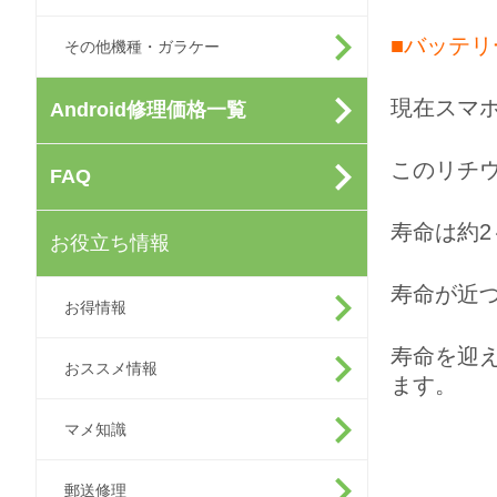
■バッテリ
その他機種・ガラケー
現在スマ
Android修理価格一覧
このリチ
FAQ
寿命は約2
お役立ち情報
寿命が近
お得情報
寿命を迎
おススメ情報
ます。
マメ知識
郵送修理