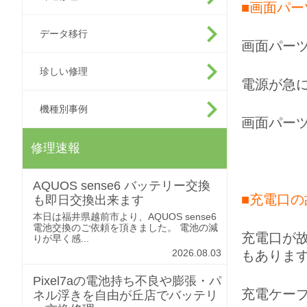
■画面パー
データ移行
画面パー
珍しい修理
電源が急
機種別事例
画面パー
修理速報
AQUOS sense6 バッテリー交換
■充電口の
も即日交換出来ます
本日は福井県越前市より、AQUOS sense6
電池交換のご依頼を頂きました。 電池の減
充電口が
りが早く感...
2026.08.03
もありま
Pixel7aの電池持ち不良や膨張・パ
充電ケー
ネル浮きを自由が丘店でバッテリ